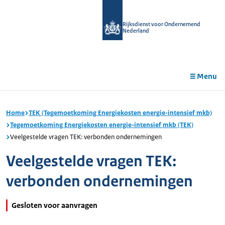
r de
tent
Rijksdienst voor Ondernemend
Nederland
Menu
Home
TEK (Tegemoetkoming Energiekosten energie-intensief mkb)
Tegemoetkoming Energiekosten energie-intensief mkb (TEK)
Veelgestelde vragen TEK: verbonden ondernemingen
Veelgestelde vragen TEK:
verbonden ondernemingen
Gesloten voor aanvragen