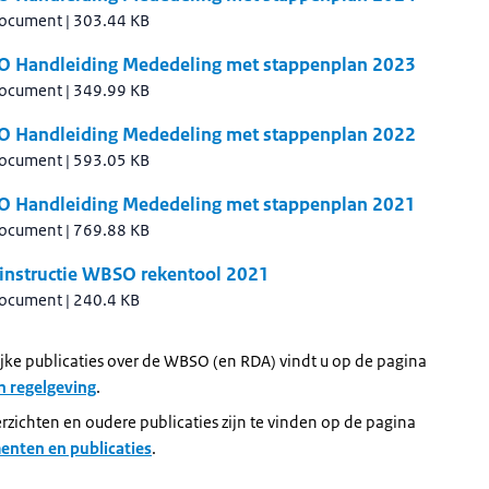
document
|
303.44 KB
 Handleiding Mededeling met stappenplan 2023
document
|
349.99 KB
 Handleiding Mededeling met stappenplan 2022
document
|
593.05 KB
 Handleiding Mededeling met stappenplan 2021
document
|
769.88 KB
linstructie WBSO rekentool 2021
document
|
240.4 KB
jke publicaties over de WBSO (en RDA) vindt u op de pagina
n regelgeving
.
rzichten en oudere publicaties zijn te vinden op de pagina
nten en publicaties
.