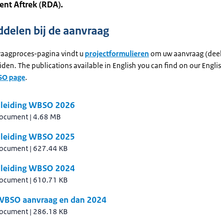
nt Aftrek (RDA).
delen bij de aanvraag
aagproces-pagina vindt u
projectformulieren
om uw aanvraag (deels
iden. The publications available in English you can find on our Engli
SO page
.
leiding WBSO 2026
document
|
4.68 MB
leiding WBSO 2025
document
|
627.44 KB
leiding WBSO 2024
document
|
610.71 KB
WBSO aanvraag en dan 2024
document
|
286.18 KB