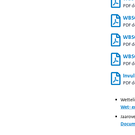
PDF 
WBSO
PDF 
WBSO
PDF 
WBSO
PDF 
Invu
PDF 
Wetteli
Wet- e
Jaarove
Docume