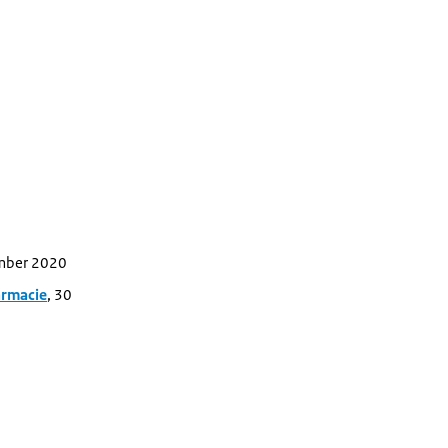
ember 2020
armacie
, 30