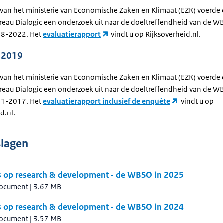
 van het ministerie van Economische Zaken en Klimaat (EZK) voerde
reau Dialogic een onderzoek uit naar de doeltreffendheid van de W
18-2022. Het
evaluatierapport
vindt u op Rijksoverheid.nl.
e 2019
 van het ministerie van Economische Zaken en Klimaat (EZK) voerde
reau Dialogic een onderzoek uit naar de doeltreffendheid van de W
11-2017. Het
evaluatierapport inclusief de enquête
vindt u op
d.nl.
slagen
s op research & development - de WBSO in 2025
document
|
3.67 MB
s op research & development - de WBSO in 2024
document
|
3.57 MB