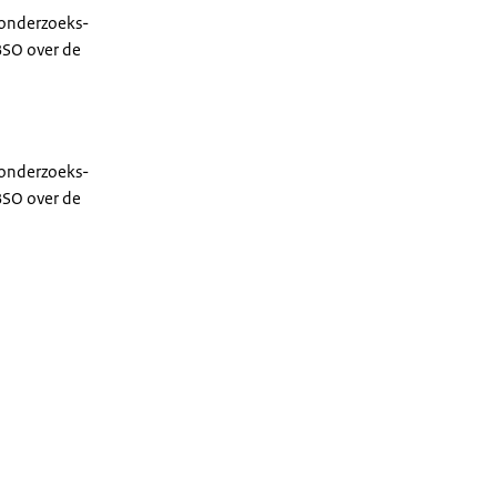
 onderzoeks-
BSO over de
 onderzoeks-
BSO over de