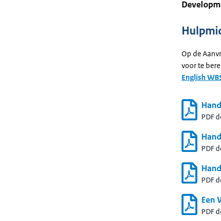
Developme
Hulpmid
Op de Aanvr
voor te bere
English WB
Hand
PDF 
Hand
PDF 
Hand
PDF 
Een 
PDF 