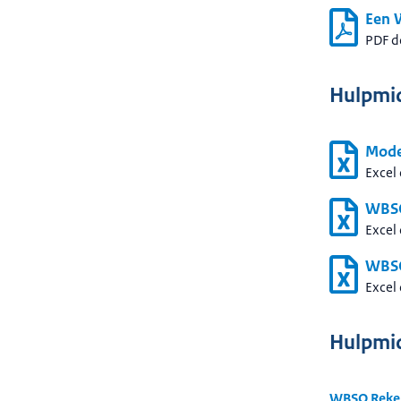
Een 
PDF 
Hulpmid
Mode
Excel
WBSO
Excel
WBSO
Excel
Hulpmid
WBSO Reke