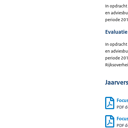
In opdracht
en adviesbu
periode 20
Evaluati
In opdracht
en adviesbu
periode 20
Rijksoverhei
Jaarver
Focu
PDF 
Focu
PDF 