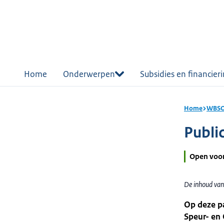
r de
tent
Home
Onderwerpen
Subsidies en financier
Home
WBSO:
Publi
Open voo
De inhoud van
Op deze pa
Speur- en