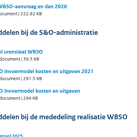
WBSO-aanvraag en dan 2020
document
|
222.62 KB
delen bij de S&O-administratie
l urenstaat WBSO
 document
|
39.5 KB
 Invoermodel kosten en uitgaven 2021
 document
|
291.5 KB
 Invoermodel kosten en uitgaven
 document
|
294 KB
delen bij de mededeling realisatie WBSO
ntool 2025