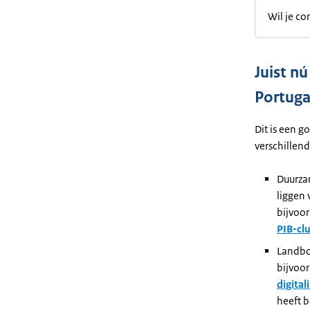
Wil je c
Juist nú
Portuga
Dit is een g
verschillend
Duurza
liggen
bijvoo
PIB-cl
Landbo
bijvoor
digita
heeft 