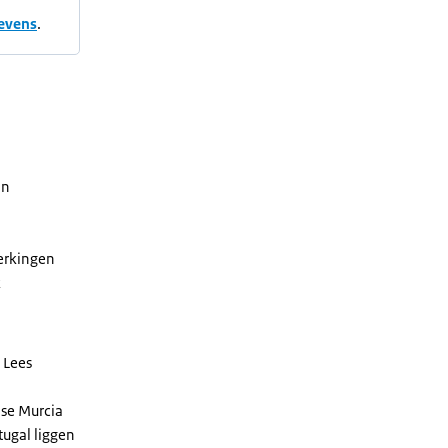
gevens
.
in
erkingen
k
 Lees
nse Murcia
ugal liggen