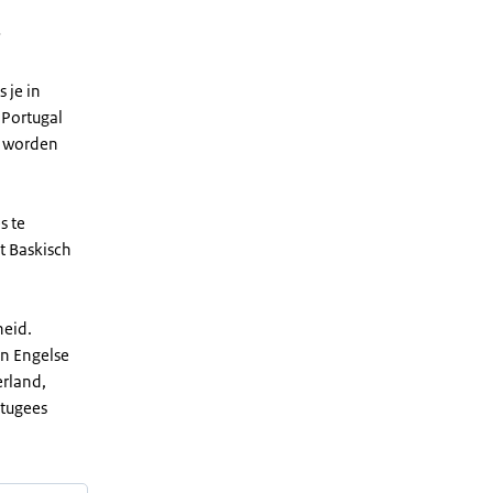
.
s je in
 Portugal
n worden
s te
t Baskisch
heid.
en Engelse
erland,
rtugees