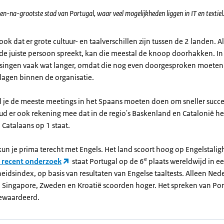
tinformatie
en-na-grootste stad van Portugal, waar veel mogelijkheden liggen in IT en textiel
ook dat er grote cultuur- en taalverschillen zijn tussen de 2 landen. Al
de juiste persoon spreekt, kan die meestal de knoop doorhakken. In
ssingen vaak wat langer, omdat die nog even doorgesproken moete
lagen binnen de organisatie.
al je de meeste meetings in het Spaans moeten doen om sneller succe
d er ook rekening mee dat in de regio's Baskenland en Catalonië he
 Catalaans op 1 staat.
kun je prima terecht met Engels. Het land scoort hoog op Engelstalig
e
 recent onderzoek
staat Portugal op de 6
plaats wereldwijd in e
eidsindex, op basis van resultaten van Engelse taaltests. Alleen Ned
Singapore, Zweden en Kroatië scoorden hoger. Het spreken van Po
ewaardeerd.