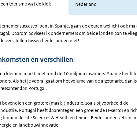
lleen toerisme wat de klok
Nederland
ndernemer succesvol bent in Spanje, gaan de deuren wellicht ook mak
tugal. Daarom adviseer ik ondernemers om beide landen aan te vlie
e verschillen tussen beide landen niet!
komsten én verschillen
een kleinere markt, met rond de 10 miljoen inwoners. Spanje heeft b
ners. Als het je vooral gaat om het volume van de afzetmarkt, dan i
eressanter dan Portugal.
t bovendien een grotere (maak-)industrie, zoals bijvoorbeeld de
dustrie. Portugal heeft daarentegen een groeiende IT-sector en rich
ng binnen de Life Sciences & Health en textiel. Beide landen zetten in
ergie en landbouwinnovatie.