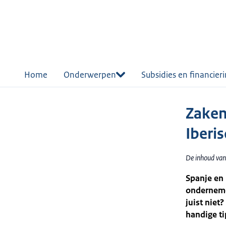
r de
tent
Home
Onderwerpen
Subsidies en financier
Zaken
Iberi
De inhoud van
Spanje en
ondernemer
juist niet
handige ti