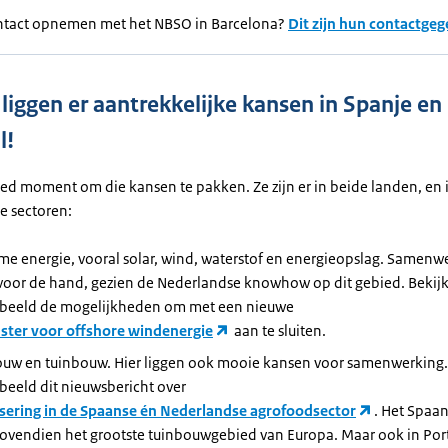
ontact opnemen met het NBSO in Barcelona?
Dit zijn hun contactge
 liggen er aantrekkelijke kansen in Spanje en
l!
oed moment om die kansen te pakken. Ze zijn er in beide landen, en 
e sectoren:
me energie, vooral solar, wind, waterstof en energieopslag. Samenw
 voor de hand, gezien de Nederlandse knowhow op dit gebied. Bekij
rbeeld de mogelijkheden om met een nieuwe
uster voor offshore windenergie
aan te sluiten.
uw en tuinbouw. Hier liggen ook mooie kansen voor samenwerking.
beeld dit nieuwsbericht over
lisering in de Spaanse én Nederlandse agrofoodsector
. Het Spaa
bovendien het grootste tuinbouwgebied van Europa. Maar ook in Port