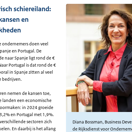
isch schiereiland:
 kansen en
jkheden
e ondernemers doen veel
panje en Portugal. De
e naar Spanje ligt rond de €
Naar Portugal is dat rond de €
ooral in Spanje zitten al veel
 bedrijven.
jaren nemen de kansen toe,
e landen een economische
doormaken: in 2024 groeide
3,2% en Portugal met 1,9%.
verschillende sectoren zich
Diana Bossman, Business Devel
elen. En daarbij is het allang
de Rijksdienst voor Onderne