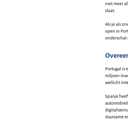
niet meer a
slaat.
Als je als o
open in Por
onderschat d
Overeen
Portugal is 
miljoen inwo
wellicht int
Spanje heef
automobielin
digitaliseri
duurzame en