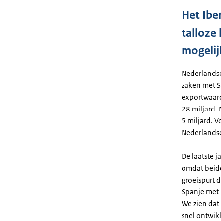
Het Iber
talloze
mogeli
Nederlands
zaken met S
exportwaard
28 miljard. 
5 miljard. V
Nederlandse
De laatste 
omdat beid
groeispurt 
Spanje met 
We zien dat 
snel ontwikk