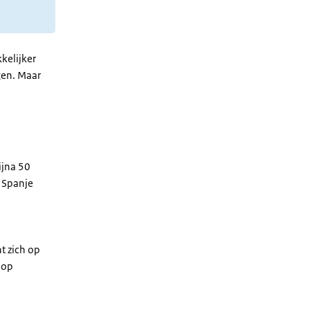
kelijker
gen. Maar
ijna 50
s Spanje
t zich op
 op