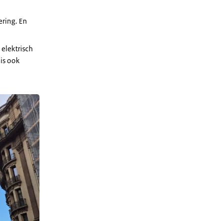
ering. En
 elektrisch
 is ook