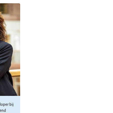
oper bij
mend