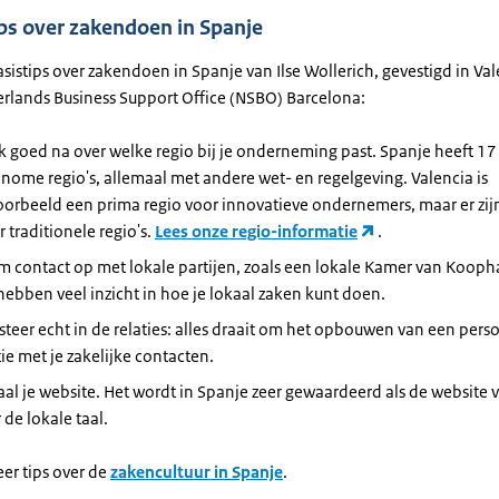
ips over zakendoen in Spanje
sistips over zakendoen in Spanje van Ilse Wollerich, gevestigd in Val
erlands Business Support Office (NSBO) Barcelona:
 goed na over welke regio bij je onderneming past. Spanje heeft 17
nome regio's, allemaal met andere wet- en regelgeving. Valencia is
oorbeeld een prima regio voor innovatieve ondernemers, maar er zij
 traditionele regio's.
Lees onze regio-informatie
.
 contact op met lokale partijen, zoals een lokale Kamer van Kooph
hebben veel inzicht in hoe je lokaal zaken kunt doen.
steer echt in de relaties: alles draait om het opbouwen van een pers
tie met je zakelijke contacten.
aal je website. Het wordt in Spanje zeer gewaardeerd als de website v
 de lokale taal.
er tips over de
zakencultuur in Spanje
.