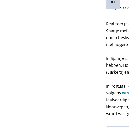
©
Copyrigh
Porto, de op-e
Realiseer je 
Spanje met 
duren besli
met hogere 
In Spanje z
hebben. Hou
(Euskera) en
In Portugal 
Volgens
een
taalvaardigh
Noorwegen, 
wordt wel g