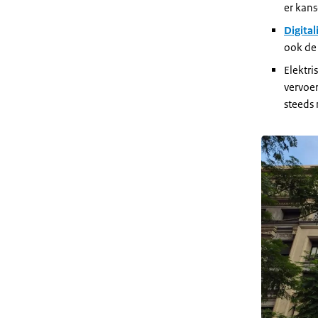
er kan
Digital
ook de 
Elektri
vervoer
steeds