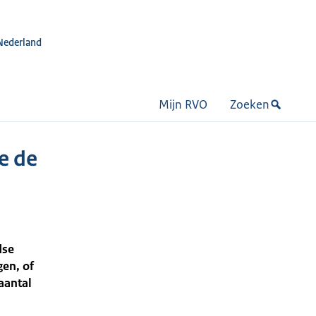
Nederland
Mijn RVO
Zoeken
e de
dse
gen, of
aantal