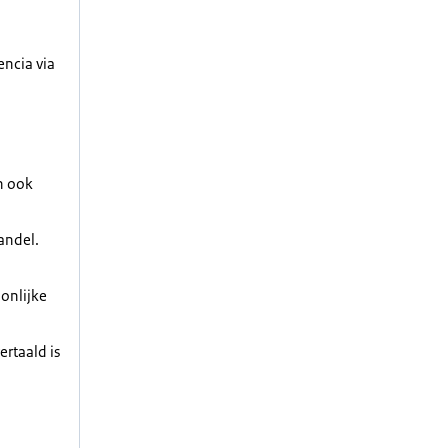
encia via
n ook
andel.
oonlijke
ertaald is