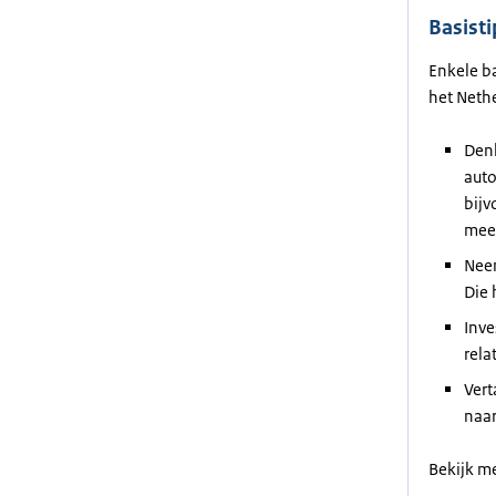
Basist
Enkele ba
het Neth
Denk
auto
bijv
meer
Neem
Die 
Inve
rela
Vert
naar
Bekijk me