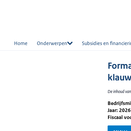
r de
tent
Home
Onderwerpen
Subsidies en financier
Forma
klauw
De inhoud van
Bedrijfsm
Jaar: 2026
Fiscaal v