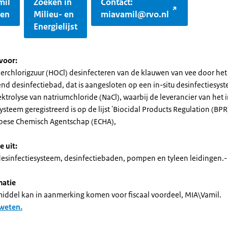
mil
Zoeken in
Contact:
gen
Milieu- en
miavamil@rvo.nl
Energielijst
voor:
erchlorigzuur (HOCl) desinfecteren van de klauwen van vee door het
end desinfectiebad, dat is aangesloten op een in-situ desinfectiesys
ektrolyse van natriumchloride (NaCl), waarbij de leverancier van het i
ysteem geregistreerd is op de lijst 'Biocidal Products Regulation (BPR)
pese Chemisch Agentschap (ECHA),
e uit:
 desinfectiesysteem, desinfectiebaden, pompen en tyleen leidingen.-
matie
smiddel kan in aanmerking komen voor fiscaal voordeel, MIA\Vamil.
 weten.