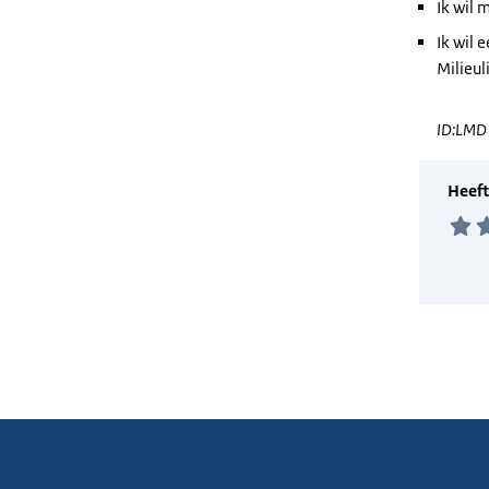
Ik wil 
Ik wil 
Milieul
ID:LMD