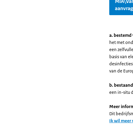
MIA\Va
aanvra
a. bestemd 
het met ond
een zelfvull
basis van el
desinfecties
van de Euro
b. bestaand
een in-situ
Meer infor
Dit bedrijf
Ik wil meer