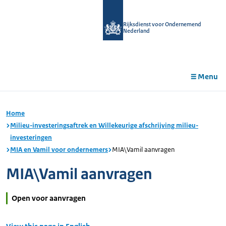
r de
tent
Rijksdienst voor Ondernemend
Nederland
Menu
Home
Milieu-investeringsaftrek en Willekeurige afschrijving milieu-
investeringen
MIA en Vamil voor ondernemers
MIA\Vamil aanvragen
MIA\Vamil aanvragen
Open voor aanvragen