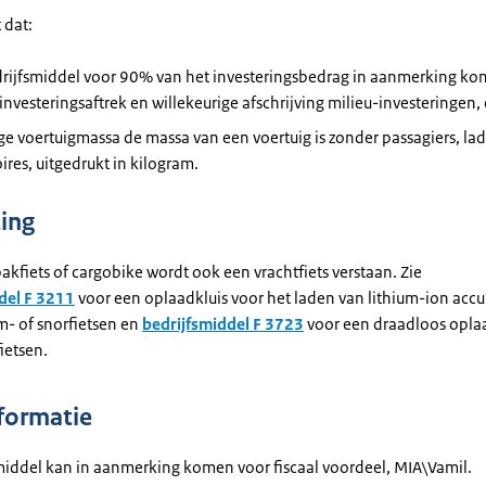
t dat:
drijfsmiddel voor 90% van het investeringsbedrag in aanmerking ko
investeringsaftrek en willekeurige afschrijving milieu-investeringen,
ge voertuigmassa de massa van een voertuig is zonder passagiers, la
ires, uitgedrukt in kilogram.
ting
kfiets of cargobike wordt ook een vrachtfiets verstaan. Zie
del F 3211
voor een oplaadkluis voor het laden van lithium-ion accu
m- of snorfietsen en
bedrijfsmiddel F 3723
voor een draadloos opla
fietsen.
formatie
smiddel kan in aanmerking komen voor fiscaal voordeel, MIA\Vamil.