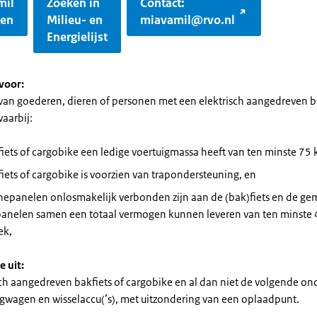
mil
Zoeken in
Contact:
gen
Milieu- en
miavamil@rvo.nl
Energielijst
voor:
 van goederen, dieren of personen met een elektrisch aangedreven ba
waarbij:
iets of cargobike een ledige voertuigmassa heeft van ten minste 75 
iets of cargobike is voorzien van trapondersteuning, en
nepanelen onlosmakelijk verbonden zijn aan de (bak)fiets en de g
anelen samen een totaal vermogen kunnen leveren van ten minste
ek,
e uit:
sch aangedreven bakfiets of cargobike en al dan niet de volgende on
wagen en wisselaccu(’s), met uitzondering van een oplaadpunt.