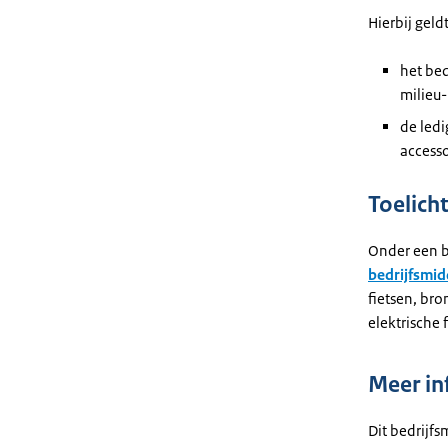
Hierbij geld
het be
milieu-
de ledi
accesso
Toelich
Onder een ba
bedrijfsmid
fietsen, bro
elektrische 
Meer in
Dit bedrijf