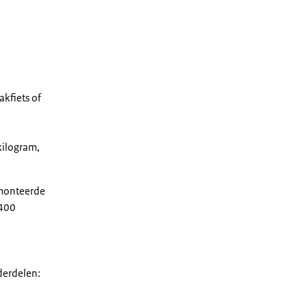
kfiets of
kilogram,
emonteerde
 400
derdelen: