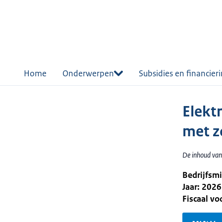
r de
tent
Home
Onderwerpen
Subsidies en financier
Elekt
met z
De inhoud van
Bedrijfsm
Jaar: 2026
Fiscaal v