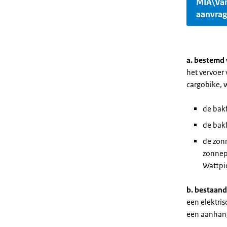
MIA\Va
aanvra
a. bestemd 
het vervoer
cargobike, 
de bakf
de bakf
de zon
zonnep
Wattpi
b. bestaand
een elektri
een aanhang