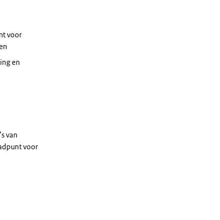
mt voor
 en
ding en
’s van
adpunt voor