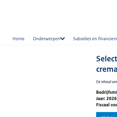
r de
tent
Home
Onderwerpen
Subsidies en financier
Selec
crema
De inhoud van
Bedrijfsm
Jaar: 2026
Fiscaal v