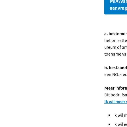
MIA\Va
aanvra
a. bestemd 
het omzette
ureum of am
toename van
b. bestaand
een NOₓ-red
Meer infor
Dit bedrijf
Ik wil meer
Ik wil 
Ik wil 