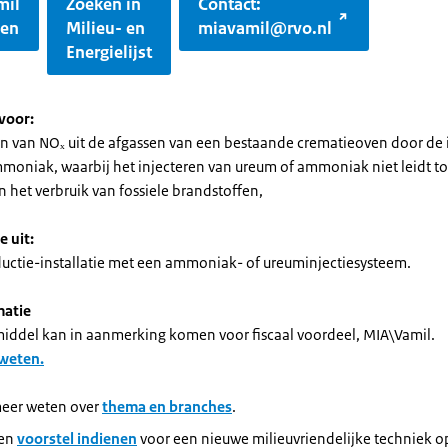
mil
Zoeken in
Contact:
gen
Milieu- en
miavamil@rvo.nl
Energielijst
voor:
n van NOₓ uit de afgassen van een bestaande crematieoven door de i
moniak, waarbij het injecteren van ureum of ammoniak niet leidt to
 het verbruik van fossiele brandstoffen,
e uit:
uctie-installatie met een ammoniak- of ureuminjectiesysteem.
matie
smiddel kan in aanmerking komen voor fiscaal voordeel, MIA\Vamil.
 weten.
meer weten over
thema en branches
.
een
voorstel indienen
voor een nieuwe milieuvriendelijke techniek o