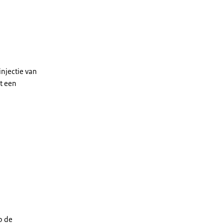
njectie van
t een
p de