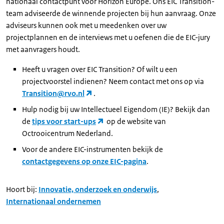
nationaal contactpunt voor Horizon Europe. Ons EIC Transition-
team adviseerde de winnende projecten bij hun aanvraag. Onze
adviseurs kunnen ook met u meedenken over uw
projectplannen en de interviews met u oefenen die de EIC-jury
met aanvragers houdt.
Heeft u vragen over EIC Transition? Of wilt u een
projectvoorstel indienen? Neem contact met ons op via
Transition@rvo.nl
.
Hulp nodig bij uw Intellectueel Eigendom (IE)? Bekijk dan
de
tips voor start-ups
op de website van
Octrooicentrum Nederland.
Voor de andere EIC-instrumenten bekijk de
contactgegevens op onze EIC-pagina
.
Hoort bij:
Innovatie, onderzoek en onderwijs
,
Internationaal ondernemen