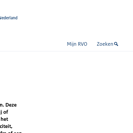
Nederland
Mijn RVO
Zoeken
n. Deze
j of
 het
iteit,