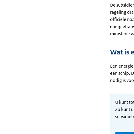
De subsidie
regeling dr
officiële na
energietran
ministerie v
Wat is e
Een energie
een schip. 
nodig is voo
U kunt to
Zo kunt u
subsidieb