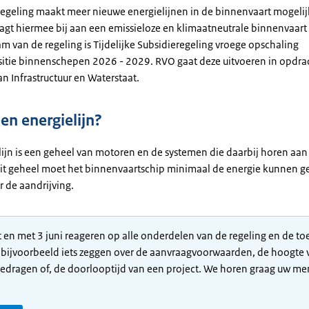
regeling maakt meer nieuwe energielijnen in de binnenvaart mogelij
aagt hiermee bij aan een emissieloze en klimaatneutrale binnenvaart
am van de regeling is Tijdelijke Subsidieregeling vroege opschaling
sitie binnenschepen 2026 - 2029. RVO gaat deze uitvoeren in opdra
an Infrastructuur en Waterstaat.
en energielijn?
lijn is een geheel van motoren en de systemen die daarbij horen aa
Dit geheel moet het binnenvaartschip minimaal de energie kunnen g
r de aandrijving.
t en met 3 juni reageren op alle onderdelen van de regeling en de toe
 bijvoorbeeld iets zeggen over de aanvraagvoorwaarden, de hoogte 
edragen of, de doorlooptijd van een project. We horen graag uw me