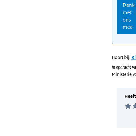
Denk
met
ons
mee
Hoort bij:
Kl
In opdracht va
Ministerie v