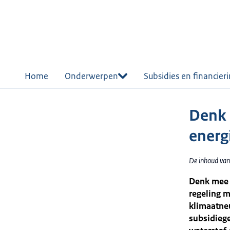
r de
tent
Home
Onderwerpen
Subsidies en financier
Denk 
energ
De inhoud van
Denk mee 
regeling m
klimaatneu
subsidiege