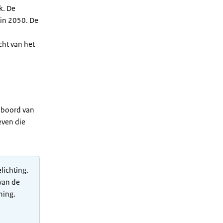
k. De
 in 2050. De
cht van het
n boord van
even die
lichting.
van de
ning.