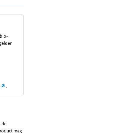
 bio-
els er
S
.
n de
 product mag