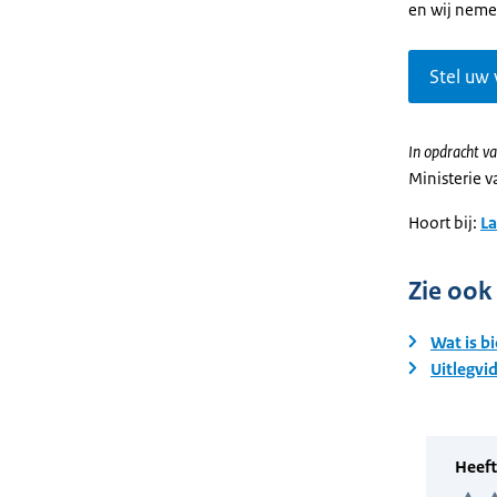
en wij neme
Stel uw 
In opdracht va
Ministerie 
Hoort bij:
L
Zie ook
Wat is b
Uitlegvid