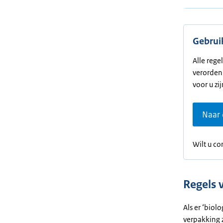
Gebrui
Alle rege
verordeni
voor u zij
Naar 
Wilt u co
Regels 
Als er ‘biol
verpakking z