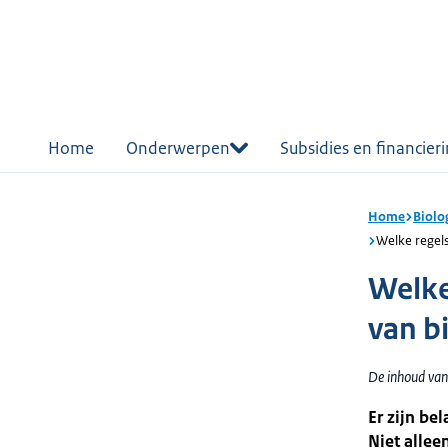
r de
tent
Home
Onderwerpen
Subsidies en financier
Home
Biolo
Welke regels
Welke
van b
De inhoud van
Er zijn be
Niet allee