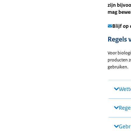
zijn bijvo
mag bewer
Blijf op
Regels 
Voor biolog
producten z
gebruiken.
Wett
Regel
Gebr