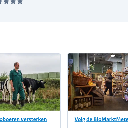
oboeren versterken
Volg de BioMarktMete