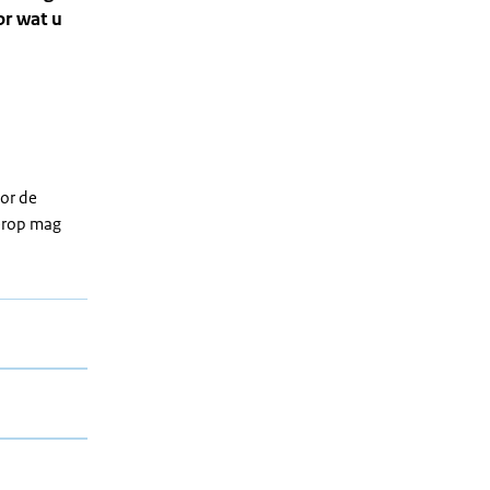
or wat u
oor de
ierop mag