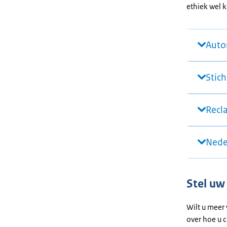
ethiek wel 
Auto
Stic
Recl
Nede
Stel uw
Wilt u meer
over hoe u 