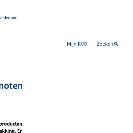
Nederland
Mijn RVO
Zoeken
omoten
 producten.
akking. Er