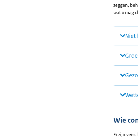
zeggen, beha
wat u mag c
Niet
Groe
Gezo
Wett
Wie con
Er zijn vers