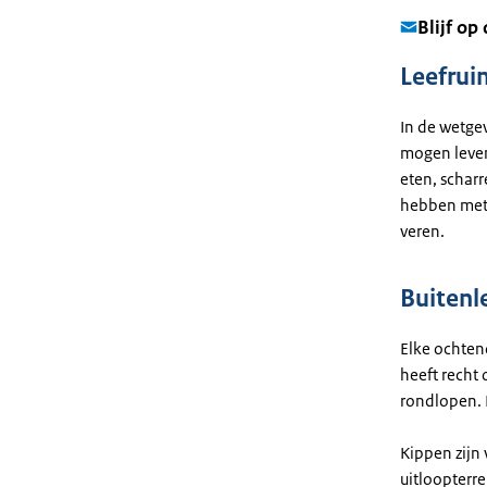
Blijf op
Leefrui
In de wetge
mogen leven.
eten, schar
hebben met s
veren.
Buitenle
Elke ochten
heeft recht
rondlopen. P
Kippen zijn
uitloopterr