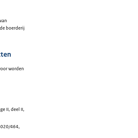
 van
de boerderij
cten
ervoor worden
 II, deel II,
 2020/464,