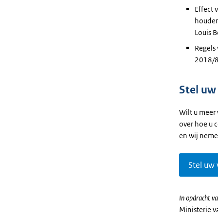
Effect
houden
Louis B
Regels 
2018/848
Stel uw
Wilt u meer
over hoe u 
en wij neme
Stel uw 
In opdracht va
Ministerie 