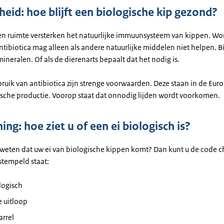
eid: hoe blijft een biologische kip gezond?
t en ruimte versterken het natuurlijke immuunsysteem van kippen. Wo
ntibiotica mag alleen als andere natuurlijke middelen niet helpen. 
ineralen. Of als de dierenarts bepaalt dat het nodig is.
ruik van antibiotica zijn strenge voorwaarden. Deze staan in de Eur
ische productie. Voorop staat dat onnodig lijden wordt voorkomen.
ng: hoe ziet u of een ei biologisch is?
r weten dat uw ei van biologische kippen komt? Dan kunt u de code c
stempeld staat:
logisch
je uitloop
arrel