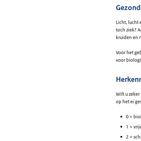
Gezondh
Licht, luch
toch ziek? A
kruiden en m
Voor het geb
voor biolog
Herkenni
Wilt u zeke
op het ei ge
0 = bio
1 = vri
2 = sch