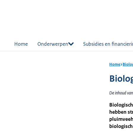
r de
tent
Home
Onderwerpen
Subsidies en financier
Home
Biolo
Biolo
De inhoud van
Biologisch
hebben str
pluimveeho
biologisch