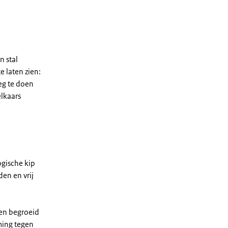
n stal
e laten zien:
eg te doen
elkaars
ogische kip
en en vrij
een begroeid
ming tegen