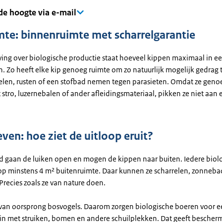
 de hoogte via e-mail
mte: binnenruimte met scharrelgarantie
ving over biologische productie staat hoeveel kippen maximaal in ee
 Zo heeft elke kip genoeg ruimte om zo natuurlijk mogelijk gedrag t
relen, rusten of een stofbad nemen tegen parasieten. Omdat ze geno
tro, luzernebalen of ander afleidingsmateriaal, pikken ze niet aan 
ven: hoe ziet de uitloop eruit?
d gaan de luiken open en mogen de kippen naar buiten. Iedere biol
 op minstens 4 m² buitenruimte. Daar kunnen ze scharrelen, zonnebad
recies zoals ze van nature doen.
 van oorsprong bosvogels. Daarom zorgen biologische boeren voor 
ein met struiken, bomen en andere schuilplekken. Dat geeft bescher