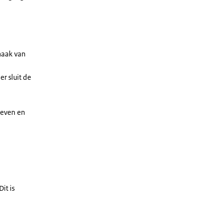
maak van
r sluit de
leven en
it is