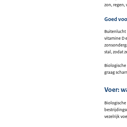
zon, regen, 
Goed voo
Buitenlucht
vitamine D 
zonsonderga
stal, zodat z
Biologische
graag scharr
Voer: w
Biologische 
bestrijdings
vezelrijk vo