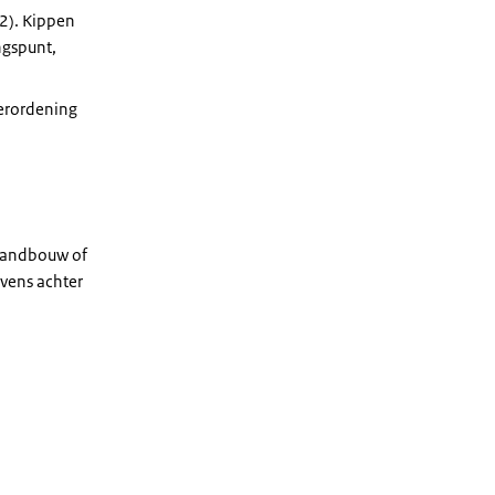
2). Kippen
ngspunt,
Verordening
 landbouw of
vens achter