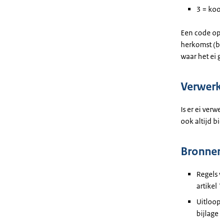
3 = koo
Een code op 
herkomst (b
waar het ei 
Verwerk
Is er ei ver
ook altijd b
Bronnen
Regels 
artikel
Uitloo
bijlage 