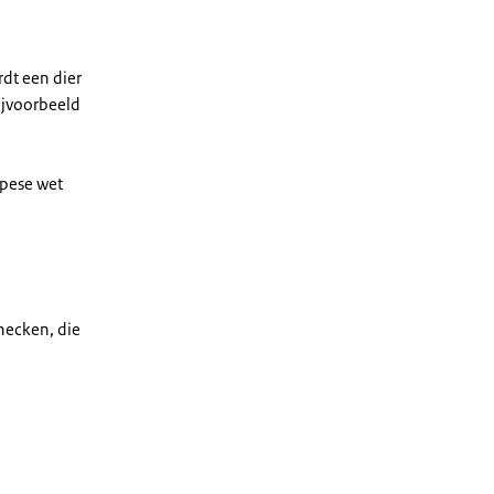
rdt een dier
Bijvoorbeeld
opese wet
hecken, die