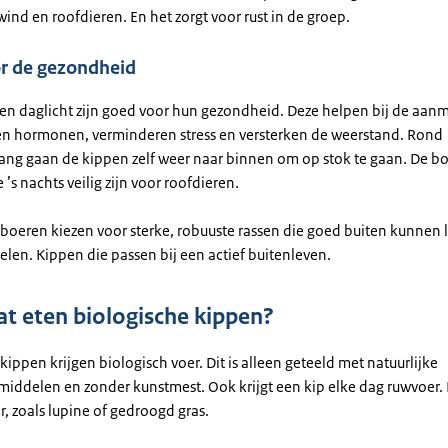
wind en roofdieren. En het zorgt voor rust in de groep.
r de gezondheid
 en daglicht zijn goed voor hun gezondheid. Deze helpen bij de aan
en hormonen, verminderen stress en versterken de weerstand. Rond
ng gaan de kippen zelf weer naar binnen om op stok te gaan. De boe
e ’s nachts veilig zijn voor roofdieren.
 boeren kiezen voor sterke, robuuste rassen die goed buiten kunnen 
elen. Kippen die passen bij een actief buitenleven.
at eten biologische kippen?
kippen krijgen biologisch voer. Dit is alleen geteeld met natuurlijke
middelen en zonder kunstmest. Ook krijgt een kip elke dag ruwvoer. D
er, zoals lupine of gedroogd gras.