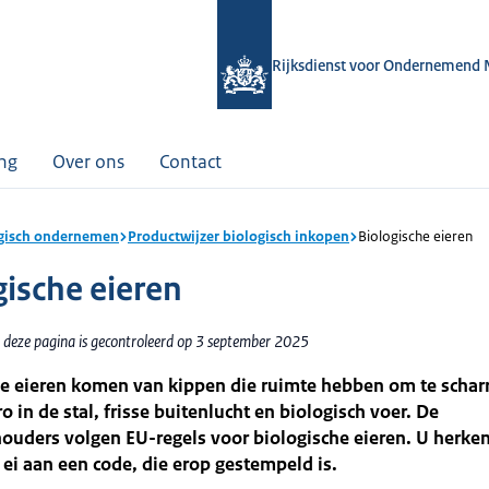
Rijksdienst voor Ondernemend 
ing
Over ons
Contact
gisch ondernemen
Productwijzer biologisch inkopen
Biologische eieren
gische eieren
 deze pagina is gecontroleerd op 3 september 2025
e eieren komen van kippen die ruimte hebben om te scharr
o in de stal, frisse buitenlucht en biologisch voer. De
uders volgen EU-regels voor biologische eieren. U herken
 ei aan een code, die erop gestempeld is.