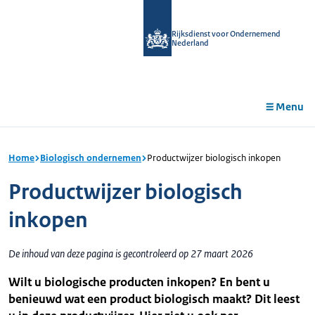
r de
tent
Rijksdienst voor Ondernemend
Nederland
Menu
Home
Biologisch ondernemen
Productwijzer biologisch inkopen
Productwijzer biologisch
inkopen
De inhoud van deze pagina is gecontroleerd op 27 maart 2026
Wilt u biologische producten inkopen? En bent u
benieuwd wat een product biologisch maakt? Dit leest