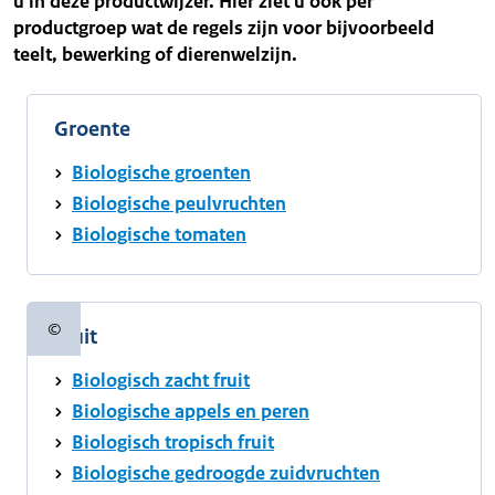
u in deze productwijzer. Hier ziet u ook per
productgroep wat de regels zijn voor bijvoorbeeld
teelt, bewerking of dierenwelzijn.
Groente
Biologische groenten
Biologische peulvruchten
Biologische tomaten
©
Fruit
Copyrightinformatie
Biologisch zacht fruit
Biologische appels en peren
Biologisch tropisch fruit
Biologische gedroogde zuidvruchten