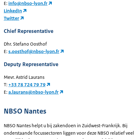
E:
info@nbso-lyon.fr
LinkedIn
Twitter
Chief Representative
Dhr. Stefano Oosthof
E:
s.oosthof@nbso-lyon.fr
Deputy Representative
Mevr. Astrid Laurans
T:
+33 78 724 79 79
E:
a.laurans@nbso-lyon.fr
NBSO Nantes
NBSO Nantes helpt u bij zakendoen in Zuidwest-Frankrijk. Bij
onderstaande focussectoren liggen voor deze NBSO relatief veel