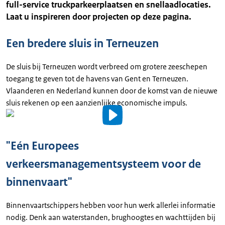
full-service truckparkeerplaatsen en snellaadlocaties.
Laat u inspireren door projecten op deze pagina.
Een bredere sluis in Terneuzen
De sluis bij Terneuzen wordt verbreed om grotere zeeschepen
toegang te geven tot de havens van Gent en Terneuzen.
Vlaanderen en Nederland kunnen door de komst van de nieuwe
sluis rekenen op een aanzienlijke economische impuls.
Video
details
"Eén Europees
Uitgeschreven
verkeersmanagementsysteem voor de
tekst
binnenvaart"
Binnenvaartschippers hebben voor hun werk allerlei informatie
nodig. Denk aan waterstanden, brughoogtes en wachttijden bij