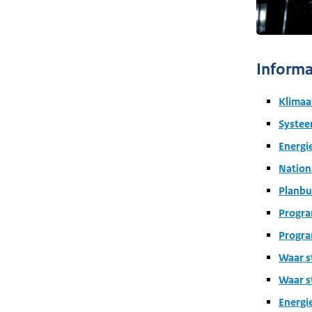
Informa
Klimaa
Systee
Energi
Nation
Planbu
Progra
Progra
Waar s
Waar st
Energ