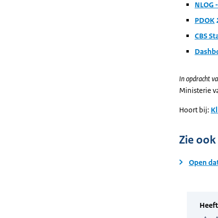
NLOG -
PDOK
CBS Sta
Dashbo
In opdracht va
Ministerie 
Hoort bij:
Kl
Zie ook
Open da