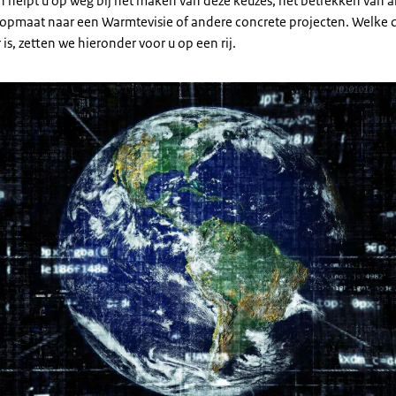
in helpt u op weg bij het maken van deze keuzes, het betrekken van 
e opmaat naar een Warmtevisie of andere concrete projecten. Welke d
is, zetten we hieronder voor u op een rij.