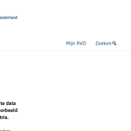
Nederland
Mijn RVO
Zoeken
ste data
oorbeeld
trie.