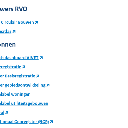
ewers RVO
 Circulair Bouwen
atlas
onnen
sch dashboard VIVET
registratie
r Basisregistratie
er gebiedsontwikkeling
elabel woningen
elabel utiliteitsgebouwen
ol
tionaal Georegister (NGR)