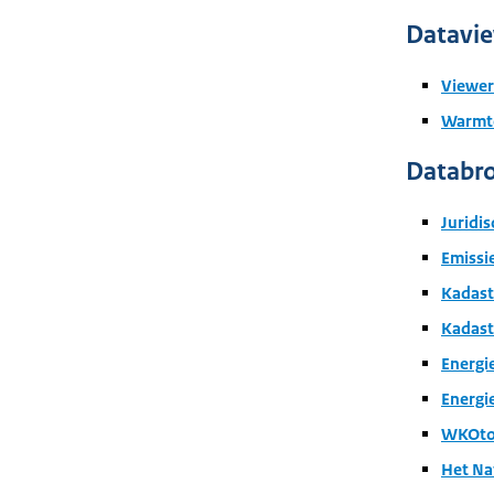
Datavi
Viewer
Warmte
Databr
Juridi
Emissie
Kadaste
Kadast
Energi
Energi
WKOto
Het Na