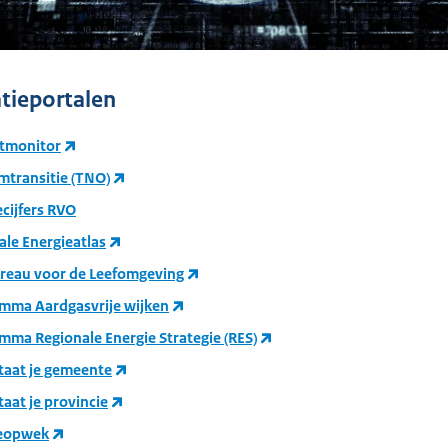
tieportalen
tmonitor
mtransitie (TNO)
ecijfers RVO
ale Energieatlas
reau voor de Leefomgeving
mma Aardgasvrije wijken
mma Regionale Energie Strategie (RES)
taat je gemeente
aat je provincie
ieopwek