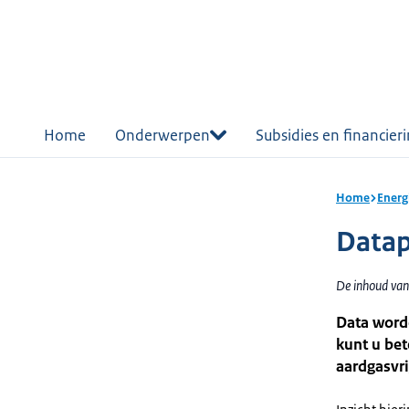
r de
tent
Home
Onderwerpen
Subsidies en financier
Home
Energ
Datap
De inhoud van
Data worde
kunt u be
aardgasvri