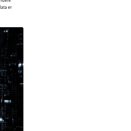
andere
ata er