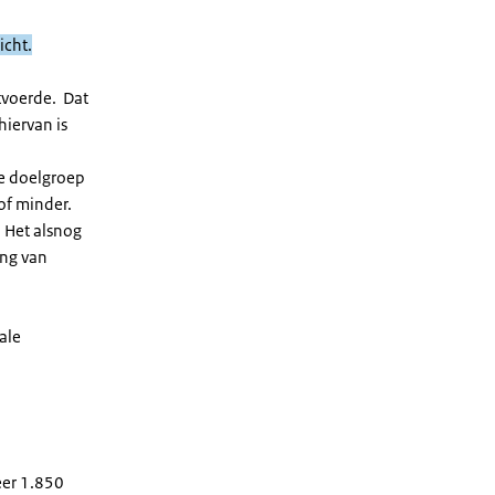
icht.
tvoerde. Dat
hiervan is
de doelgroep
of minder.
 Het alsnog
ing van
ale
eer 1.850