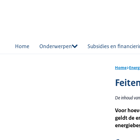
r de
tent
Home
Onderwerpen
Subsidies en financier
Home
Energ
Feiten
De inhoud van 
Voor hoeve
geldt de 
energiebes