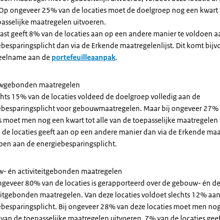
 Op ongeveer 25% van de locaties moet de doelgroep nog een kwart t
asselijke maatregelen uitvoeren.
ast geeft 8% van de locaties aan op een andere manier te voldoen a
besparingsplicht dan via de Erkende maatregelenlijst. Dit komt bij
eelname aan de
portefeuilleaanpak
.
wgebonden maatregelen
hts 15% van de locaties voldeed de doelgroep volledig aan de
ebesparingsplicht voor gebouwmaatregelen. Maar bij ongeveer 27%
s moet men nog een kwart tot alle van de toepasselijke maatregelen 
de locaties geeft aan op een andere manier dan via de Erkende maat
doen aan de energiebesparingsplicht.
- én activiteitgebonden maatregelen
ngeveer 80% van de locaties is gerapporteerd over de gebouw- én d
eitgebonden maatregelen. Van deze locaties voldoet slechts 12% aa
ebesparingsplicht. Bij ongeveer 28% van deze locaties moet men no
e van de toepasselijke maatregelen uitvoeren. 7% van de locaties gee