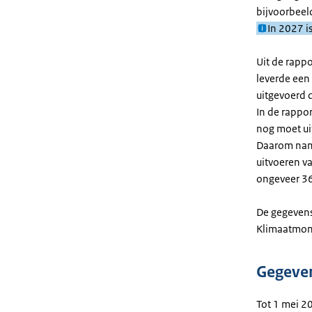
bijvoorbeel
In 2027 i
Uit de rapp
leverde een 
uitgevoerd 
In de rappo
nog moet uit
Daarom nam 
uitvoeren va
ongeveer 36
De gegevens
Klimaatmon
Gegeven
Tot 1 mei 2