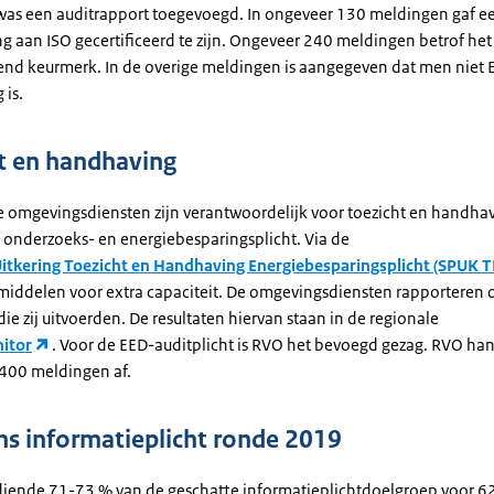
as een auditrapport toegevoegd. In ongeveer 130 meldingen gaf e
 aan ISO gecertificeerd te zijn. Ongeveer 240 meldingen betrof he
end keurmerk. In de overige meldingen is aangegeven dat men niet 
 is.
t en handhaving
e omgevingsdiensten zijn verantwoordelijk voor toezicht en handha
, onderzoeks- en energiebesparingsplicht. Via de
Uitkering Toezicht en Handhaving Energiebesparingsplicht (SPUK T
r middelen voor extra capaciteit. De omgevingsdiensten rapporteren 
 die zij uitvoerden. De resultaten hiervan staan in de regionale
itor
. Voor de EED-auditplicht is RVO het bevoegd gezag. RVO ha
400 meldingen af.
s informatieplicht ronde 2019
 diende 71-73 % van de geschatte informatieplichtdoelgroep voor 6