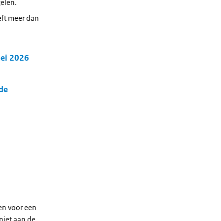
gelen.
eft meer dan
mei 2026
de
en voor een
 niet aan de