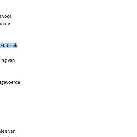
) voor
an de
Statisiek
ving van
itgevoerde
elen van