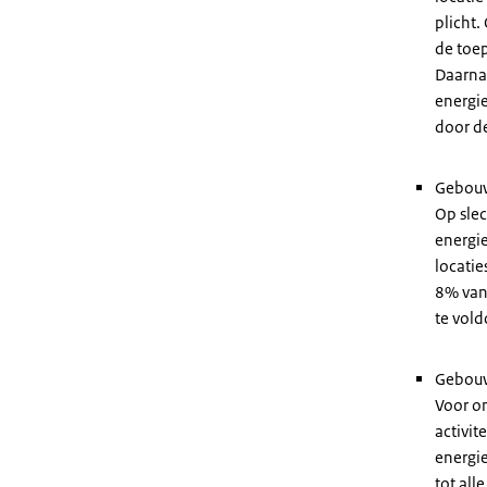
plicht.
de toep
Daarna
energie
door d
Gebou
Op slec
energi
locatie
8% van 
te vol
Gebouw
Voor o
activit
energi
tot all