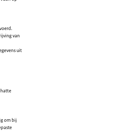
evoerd.
ijving van
egevens uit
chatte
ig om bij
epaste