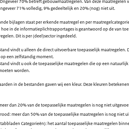
 Ongeveer 70% betreft gebouwmaatregelen. Van deze maatregelen 
ngeveer 71% volledig, 9% gedeeltelijk en 20% (nog) niet uit.
ande bijlagen staat per erkende maatregel en per maatregelcategori
hoe in de informatieplichtrapportages is geantwoord op de van to
egelen. Dit is per (deel)sector ingedeeld.
tand vindt u alleen de direct uitvoerbare toepasselijk maatregelen. D
 op een zelfstandig moment.
tand vindt u ook de toepasselijke maatregelen die op een natuurli
 moeten worden.
rden in de bestanden gaven wij een kleur. Deze kleuren betekenen
meer dan 20% van de toepasselijke maatregelen is nog niet uitgevo
rood: meer dan 50% van de toepasselijke maatregelen is nog niet ui
tabbladen Categorieën): het aantal toepasselijke maatregelen binn