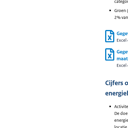
categor
Groen (
2% van 
Gege
Excel
Gegev
maat
Excel
Cijfers 
energie
Activi
De doel
energi
locatie