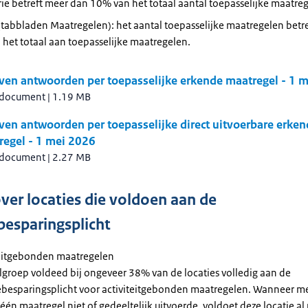
ie betreft meer dan 10% van het totaal aantal toepasselijke maatre
tabbladen Maatregelen): het aantal toepasselijke maatregelen betr
het totaal aan toepasselijke maatregelen.
ven antwoorden per toepasselijke erkende maatregel - 1 
 document
|
1.19 MB
en antwoorden per toepasselijke direct uitvoerbare erken
regel - 1 mei 2026
 document
|
2.27 MB
over locaties die voldoen aan de
besparingsplicht
teitgebonden maatregelen
groep voldeed bij ongeveer 38% van de locaties volledig aan de
ebesparingsplicht voor activiteitgebonden maatregelen. Wanneer m
 één maatregel niet of gedeeltelijk uitvoerde, voldoet deze locatie al