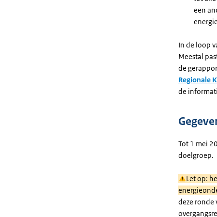
een and
energi
In de loop v
Meestal past
de gerappor
Regionale 
de informat
Gegeven
Tot 1 mei 2
doelgroep.
Let op: h
energieond
deze ronde 
overgangsrec