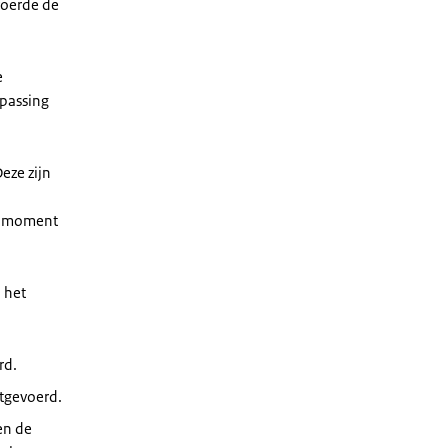
voerde de
e
epassing
eze zijn
jk moment
 het
erd.
tgevoerd.
en de