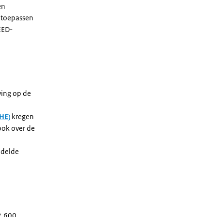
en
t toepassen
EED-
ving op de
HE)
kregen
ook over de
ndelde
2.600