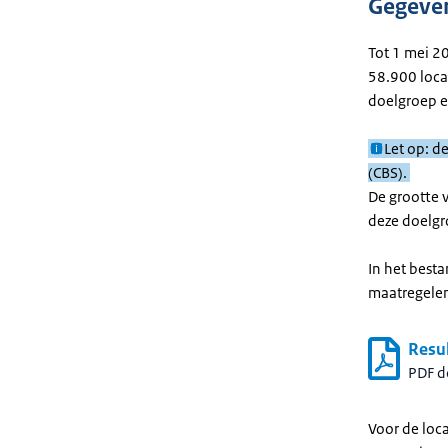
Gegeven
Tot 1 mei 2
58.900 loca
doelgroep e
Let op: d
(CBS).
De grootte v
deze doelgr
In het best
maatregelen
Resul
PDF 
Voor de loc