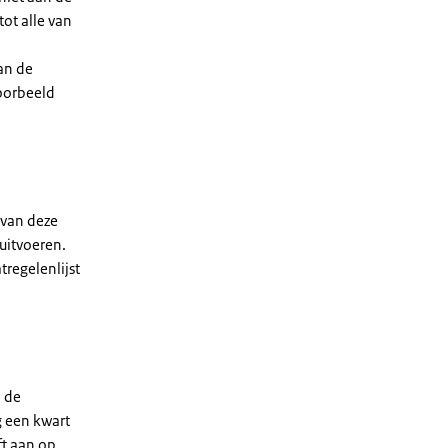
ot alle van
an de
voorbeeld
 van deze
uitvoeren.
regelenlijst
e
n de
g een kwart
ft aan op