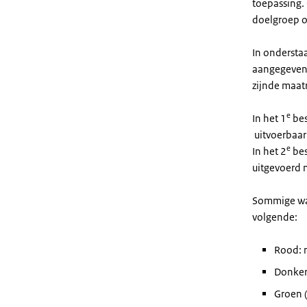
toepassing.
doelgroep o
In ondersta
aangegeven 
zijnde maatr
e
In het 1
bes
uitvoerbaar
e
In het 2
bes
uitgevoerd
Sommige waa
volgende:
Rood: 
Donker
Groen (