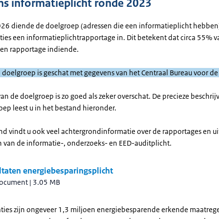
s informatieplicht ronde 2023
026 diende de doelgroep (adressen die een informatieplicht hebben
ties een informatieplichtrapportage in. Dit betekent dat circa 55% v
en rapportage indiende.
e doelgroep is geschat met gegevens van het Centraal Bureau voor de 
an de doelgroep is zo goed als zeker overschat. De precieze beschrij
oep leest u in het bestand hieronder.
and vindt u ook veel achtergrondinformatie over de rapportages en u
 van de informatie-, onderzoeks- en EED-auditplicht.
taten energiebesparingsplicht
document
|
3.05 MB
aties zijn ongeveer 1,3 miljoen energiebesparende erkende maatreg