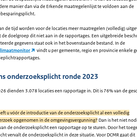
ere manier dan via de Erkende maatregelenlijst te voldoen aan de
ebesparingsplicht.
an de tijd worden voor de locaties meer maatregelen (volledig) uitg
 de doelgroep dit niet aan in de rapportages. Een uitgebreide beschr
teerde gegevens staat ook in het bovenstaande bestand. In de
Klimaatmonitor
vindt u per gemeente, regio en provincie enkele g
ieplichtrapportages.
s onderzoeksplicht ronde 2023
026 dienden 3.078 locaties een rapportage in. Dit is 76% van de ges
eeft u vóór de introductie van de onderzoeksplicht al een volledig
erzoek opgenomen in de omgevingsvergunning?
Dan is het niet nod
van de onderzoeksplicht een rapportage op te sturen. Door het toeg
ht vervalt de onderzoeksplicht in deze situatie. Voor DCMR gaat dit