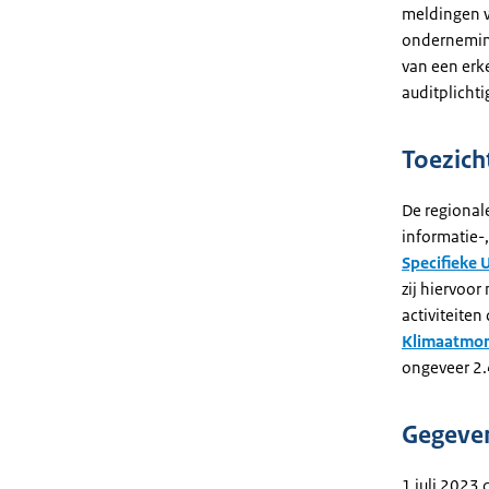
meldingen w
onderneming
van een erk
auditplichtig
Toezich
De regional
informatie-
Specifieke 
zij hiervoo
activiteiten
Klimaatmon
ongeveer 2.
Gegeven
1 juli 2023