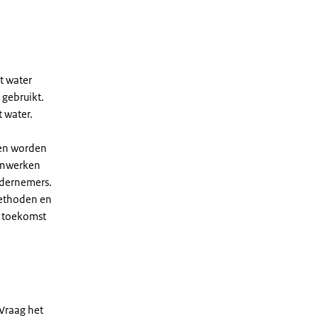
t water
 gebruikt.
 water.
nen worden
enwerken
ndernemers.
ethoden en
 toekomst
Vraag het