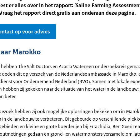
eest er alles over in het rapport: 'Saline Farming Assessme
Vraag het rapport direct gratis aan onderaan deze pagina.
ntact op voor advies
naar Marokko
 hebben The Salt Doctors en Acacia Water een onderzoeksreis gema
 deden dit op verzoek van de Nederlandse ambassade in Marokko, 
sdienst voor Ondernemend Nederland (RVO). Samen met lokale expe
 hebben zij gekeken naar de situatie van het water in de landbouw: 
n beter.
 bezoek hebben zij ook mogelijke oplossingen bekeken om in Marok
 in de landbouw te verbeteren. Dit gebeurde op verschillende plekke
bieden en kleine en grote boerderijen bij Errachidia, Ben Guerir en
 zoutmetingen gedaan en grond- en watermonsters verzameld om late