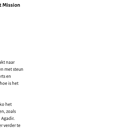
nt Mission
akt naar
en met steun
rts en
hoe is het
ko het
n, zoals
 Agadir.
r verder te