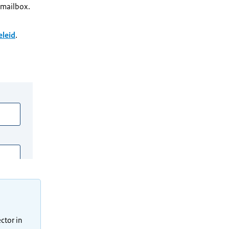
w mailbox.
eleid
.
ctor in