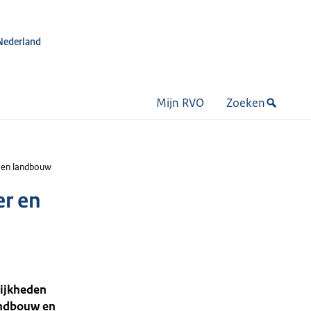
Nederland
Mijn RVO
Zoeken
 en landbouw
er en
lijkheden
andbouw en