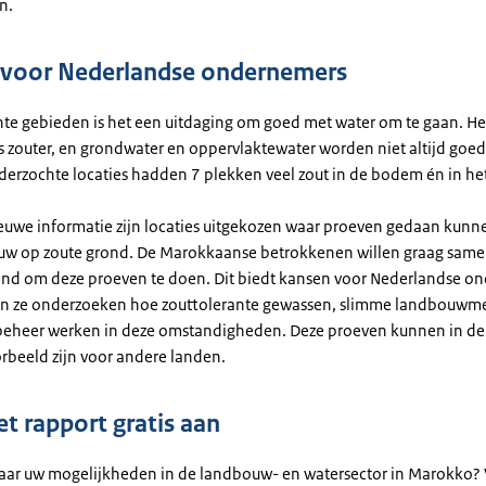
n.
voor Nederlandse ondernemers
hte gebieden is het een uitdaging om goed met water om te gaan. He
s zouter, en grondwater en oppervlaktewater worden niet altijd goed
derzochte locaties hadden 7 plekken veel zout in de bodem én in het
euwe informatie zijn locaties uitgekozen waar proeven gedaan kun
uw op zoute grond. De Marokkaanse betrokkenen willen graag sam
nd om deze proeven te doen. Dit biedt kansen voor Nederlandse o
en ze onderzoeken hoe zouttolerante gewassen, slimme landbouwm
eheer werken in deze omstandigheden. Deze proeven kunnen in de
rbeeld zijn voor andere landen.
et rapport gratis aan
ar uw mogelijkheden in de landbouw- en watersector in Marokko? 