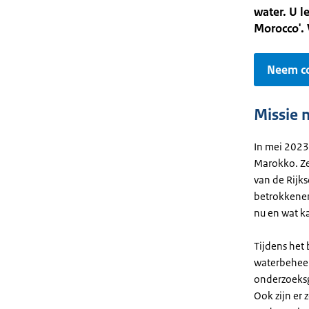
water. U l
Morocco'. 
Neem co
Missie 
In mei 2023
Marokko. Ze
van de Rijk
betrokkenen
nu en wat ka
Tijdens het
waterbeheer
onderzoeksge
Ook zijn er