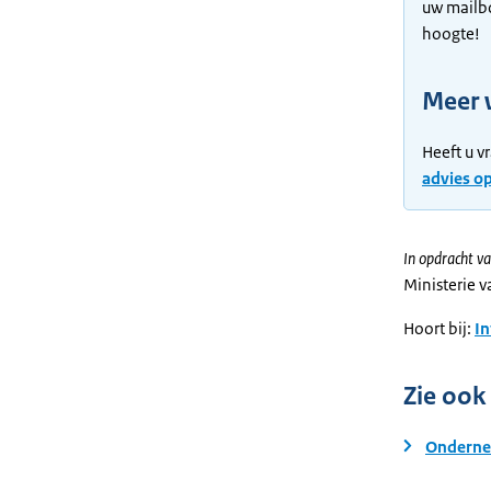
uw mailb
hoogte!
Meer 
Heeft u v
advies o
In opdracht va
Ministerie 
Hoort bij:
I
Zie ook
Onderne