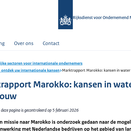
Rijksdienst voor Ondernemend 
ing
Over ons
Contact
ijke sectoren voor internationale ondernemers
: ontdek uw internationale kansen
Marktrapport Marokko: kansen in water
rapport Marokko: kansen in wat
bouw
 deze pagina is gecontroleerd op 5 februari 2026
en missie naar Marokko is onderzoek gedaan naar de moge
nwerking met Nederlandse bedrijven op het gebied van l