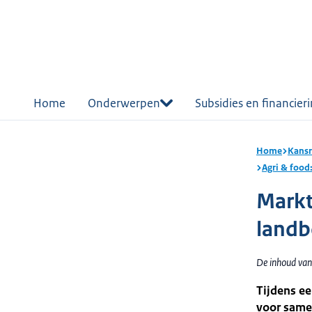
r de
tent
Home
Onderwerpen
Subsidies en financier
Home
Kansr
Agri & food
Markt
land
De inhoud van
Tijdens e
voor same