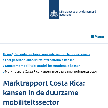
r de
tent
Rijksdienst voor Ondernemend
Nederland
Menu
Home
Kansrijke sectoren voor internationale ondernemers
Energiesector: ontdek uw internationale kansen
Duurzame mobiliteit: ontdek internationale kansen
Marktrapport Costa Rica: kansen in de duurzame mobiliteitssector
Marktrapport Costa Rica:
kansen in de duurzame
mobiliteitssector