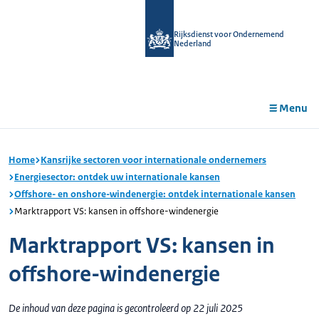
r de
tent
Rijksdienst voor Ondernemend
Nederland
Menu
Home
Kansrijke sectoren voor internationale ondernemers
Energiesector: ontdek uw internationale kansen
Offshore- en onshore-windenergie: ontdek internationale kansen
Marktrapport VS: kansen in offshore-windenergie
Marktrapport VS: kansen in
offshore-windenergie
De inhoud van deze pagina is gecontroleerd op 22 juli 2025