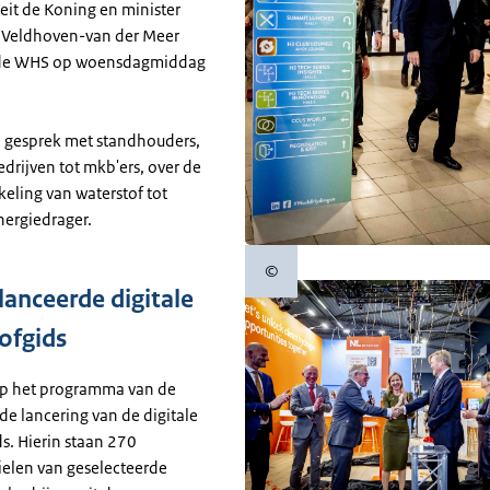
eit de Koning en minister
n Veldhoven-van der Meer
de WHS op woensdagmiddag
in gesprek met standhouders,
drijven tot mkb'ers, over de
eling van waterstof tot
ergiedrager.
©
Copyrightinformatie
lanceerde digitale
ofgids
op het programma van de
de lancering van de digitale
s. Hierin staan 270
ielen van geselecteerde