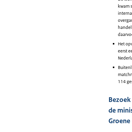
kwam s
intern
overgan
handel
daarvo
Het op
eerst e
Nederl
Buitenl
matchm
114 ge
Bezoek 
de mini
Groene 