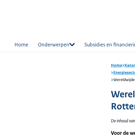
r de
tent
Home
Onderwerpen
Subsidies en financier
Home
Kansr
Energiesect
Wereldwijde
Werel
Rotte
De inhoud van
Voor de we