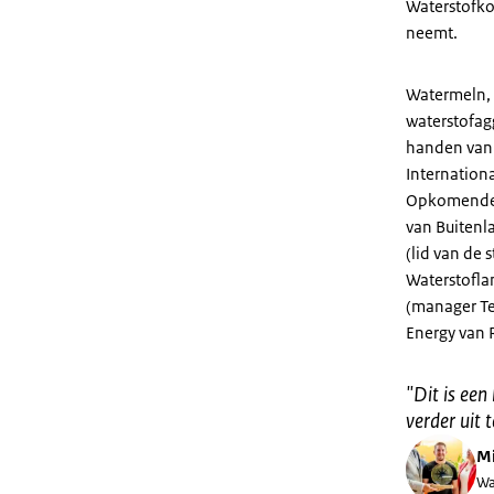
Waterstofkop
neemt.
Watermeln,
waterstofag
handen van 
Internationa
Opkomende 
van Buitenl
(lid van de
Waterstofla
(manager Te
Energy van 
"
Dit is een
verder uit 
Mi
Wa