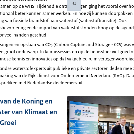
©
Copyrightinformatie
amen op de WHS. Tijdens die ontmoetingen ging het vooral over ho
ationaal beter kunnen samenwerken. En hoe zij kunnen doorpakken
g van fossiele brandstof naar waterstof (waterstoftransitie). Ook
sbevordering en de import van waterstof stonden hoog op de agenda.
or veel handen geschud.
vangen en opslaan van CO
(Carbon Capture and Storage - CCS) was 
2
en groot onderwerp. In kennissessies en op de beursvloer viel goed o
andse kennis en innovaties op dat vakgebied ruim vertegenwoordig
andse waterstofexperts uit publieke en private sectoren deden mee
aking van de Rijksdienst voor Ondernemend Nederland (RVO). Da
sprekken met Nederlandse deelnemers uit.
van de Koning en
ster van Klimaat en
Groei