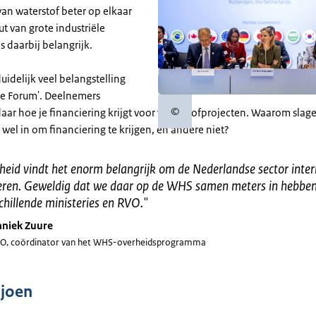
an waterstof beter op elkaar
t van grote industriële
s daarbij belangrijk.
uidelijk veel belangstelling
ce Forum'. Deelnemers
©
aar hoe je financiering krijgt voor waterstofprojecten. Waarom sla
Copyrightinformatie
 wel in om financiering te krijgen, en andere niet?
heid vindt het enorm belangrijk om de Nederlandse sector inter
neren. Geweldig dat we daar op de WHS samen meters in hebbe
chillende ministeries en RVO.
"
niek Zuure
O, coördinator van het WHS-overheidsprogramma
ljoen