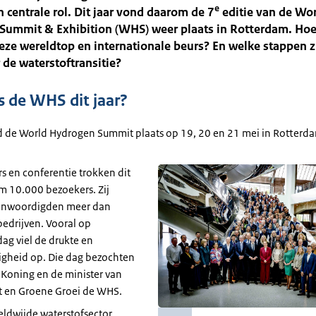
e
n centrale rol. Dit jaar vond daarom de 7
editie van de Wo
Summit & Exhibition (WHS) weer plaats in Rotterdam. Hoe
eze wereldtop en internationale beurs? En welke stappen z
 de waterstoftransitie?
 de WHS dit jaar?
nd de World Hydrogen Summit plaats op 19, 20 en 21 mei in Rotterd
s en conferentie trokken dit
im 10.000 bezoekers. Zij
enwoordigden meer dan
edrijven. Vooral op
ag viel de drukte en
igheid op. Die dag bezochten
 Koning en de minister van
t en Groene Groei de WHS.
eldwijde waterstofsector