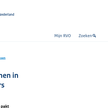
Nederland
Mijn RVO
Zoeken
nsen
men in
rs
 pakt