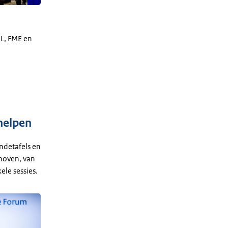
NL, FME en
helpen
ndetafels en
dhoven, van
le sessies.