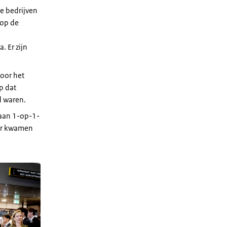
e bedrijven
 op de
 Er zijn
voor het
p dat
d waren.
 aan 1-op-1-
ar kwamen