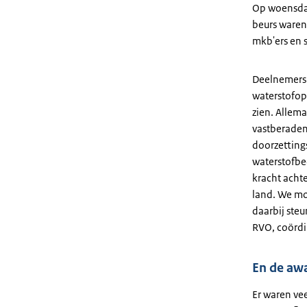
Op woensdag
beurs waren
mkb'ers en s
Deelnemers l
waterstofop
zien. Allem
vastberade
doorzettin
waterstofbed
kracht achte
land. We mo
daarbij ste
RVO, coörd
En de aw
Er waren vee