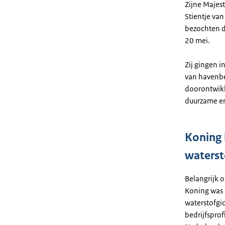
Zijne Majest
Stientje va
bezochten 
20 mei.
Zij gingen 
van havenbe
doorontwikk
duurzame en
Koning 
waterst
Belangrijk 
Koning was 
waterstofgid
bedrijfsprof