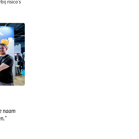
ij risico's
nze naam
en.
"