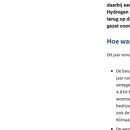
daarbij ee
Hydrogen 
terug op d
gezet voor
Hoe was
Dit jaar vo
De beur
jaar ru
verteg
4.850 b
woensd
bedrijv
ook de
Klimaa
De wer