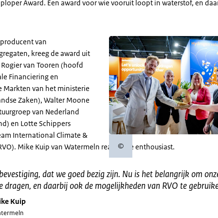
loper Award. Een award voor wie vooruit loopt in waterstof, en daarb
 producent van
gregaten, kreeg de award uit
Rogier van Tooren (hoofd
le Financiering en
Markten van het ministerie
andse Zaken), Walter Moone
 stuurgroep van Nederland
nd) en Lotte Schippers
am International Climate &
©
RVO). Mike Kuip van Watermeln reageerde enthousiast.
Copyrightinformatie
 bevestiging, dat we goed bezig zijn. Nu is het belangrijk om o
te dragen, en daarbij ook de mogelijkheden van RVO te gebruik
ke Kuip
termeln