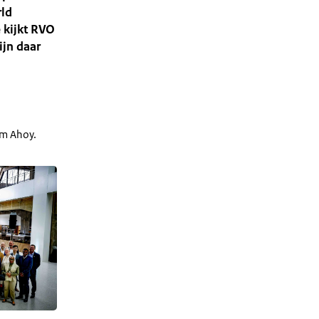
rld
 kijkt RVO
ijn daar
am Ahoy.