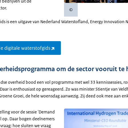
 bedrijven uit de
tor.
©
Copyrightinformatie
ids is een uitgave van Nederland Waterstofland, Energy Innovation 
e digitale waterstofgids
verheidsprogramma om de sector vooruit te 
dse overheid bood een vol programma met wel 33 kennissessies, ro
Daar is enthousiast op gereageerd. Zo was minister Stientje van Vel
Groene Groei, de hele woensdag aanwezig. Zij deed ook mee aan enke
elling voor de sessie 'Demand
iel op. Daar bogen deelnemers
 vraag: hoe sluiten we vraag