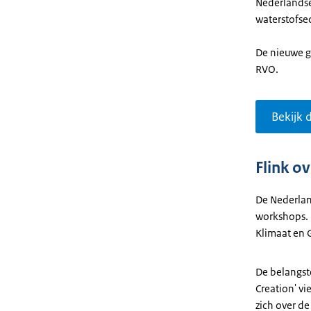
Nederlandse
waterstofsec
De nieuwe g
RVO.
Bekijk d
Flink o
De Nederlan
workshops. 
Klimaat en 
De belangst
Creation' v
zich over de