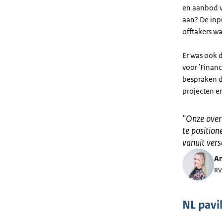
en aanbod v
aan? De inpu
offtakers wa
Er was ook d
voor 'Finan
bespraken d
projecten er
"
Onze over
te positio
vanuit vers
An
RV
NL pavi