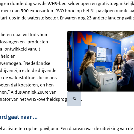
 en donderdag was de WHS-beursvloer open en gratis toegankelijk
 meer dan 500 exposanten. RVO bood op het NL paviljoen ruimte a
tart-ups in de waterstofsector. Er waren nog 23 andere landenpavilj
ieten daar vol trots hun
lossingen en -producten
aal ontwikkeld vanuit
nheid en
gsvermogen. "Nederlandse
rijven zijn echt de drijvende
r de waterstoftransitie in ons
eten dat koesteren, en hen
unen." Aldus Anniek Zuure van
©
inator van het WHS-overheidsprogramma.
Copyrightinformatie
ard gaat naar …
l activiteiten op het paviljoen. Een daarvan was de uitreiking van de