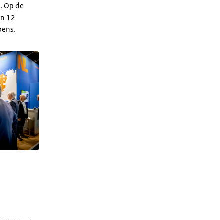
. Op de
an 12
oens.