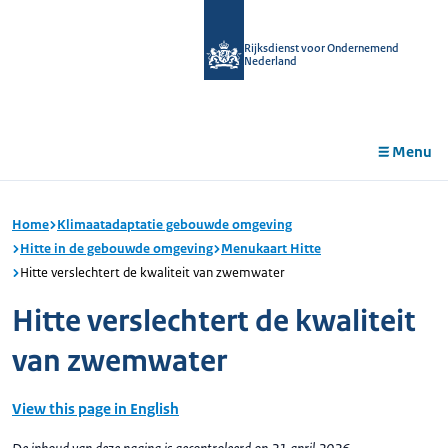
r de
tent
Rijksdienst voor Ondernemend
Nederland
Menu
Home
Klimaatadaptatie gebouwde omgeving
Hitte in de gebouwde omgeving
Menukaart Hitte
Hitte verslechtert de kwaliteit van zwemwater
Hitte verslechtert de kwaliteit
van zwemwater
View this page in English