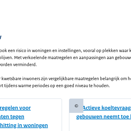
w
 ook een risico in woningen en instellingen, vooral op plekken waar
lijven. Met verkoelende maatregelen en aanpassingen aan gebouw
 worden verminderd.
 kwetsbare inwoners zijn vergelijkbare maatregelen belangrijk om h
 tijdens warme periodes op een goed niveau te houden.
©
regelen voor
8. Actieve koeltevraag
informatie
Copyrightinformatie
ten tegen
gebouwen neemt toe bi
hitting in woningen