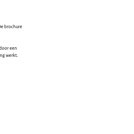
 De brochure
 door een
ng werkt.