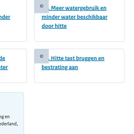
©
12. Meer watergebruik en
Copyrightinformatie
nder
minder water beschikbaar
door hitte
©
 de
16. Hitte tast bruggen en
Copyrightinformatie
ter
bestrating aan
ng en
ederland,