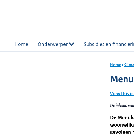
r de
tent
Home
Onderwerpen
Subsidies en financier
Home
Klima
Menuk
View this p
De inhoud van 
De Menukaa
woonwijke
gevolgen 