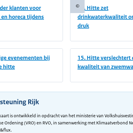
©
der klanten voor
11. Hitte zet
informatie
Copyrightinformatie
 en horeca tijdens
drinkwaterkwaliteit o
druk
lige evenementen bij
15. Hitte verslechtert
 hitte
kwaliteit van zwemwa
steuning Rijk
art is ontwikkeld in opdracht van het ministerie van Volkshuisvesti
jke Ordening (VRO) en RVO, in samenwerking met Klimaatverbond N
&flux.