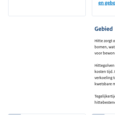
en geb
Gebied
Hitte zorgt
bomen, wate
voor bewone
Hittegolven
kosten tijd
verkoeling 
kwetsbare m
Tegelijkert
hittebesten