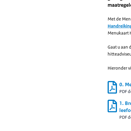
maatregele
Met de Menuk
Handreiking
Menukaart H
Gaat u aan 
hitteadvise
Hieronder v
0. M
PDF 
1. Br
leef
PDF 