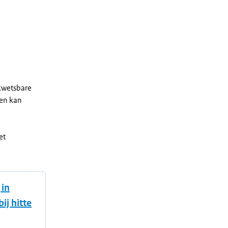
 kwetsbare
en kan
et
 in
j hitte