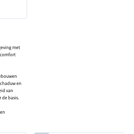
geving met
 comfort
 gebouwen
 schaduw en
eid van
 de basis.
een