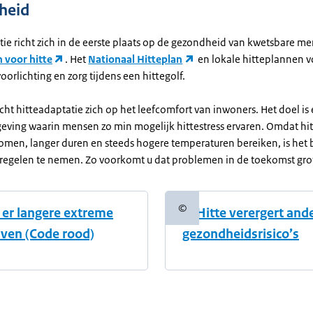
heid
tie richt zich in de eerste plaats op de gezondheid van kwetsbare m
n voor hitte
. Het
Nationaal Hitteplan
en lokale hitteplannen 
oorlichting en zorg tijdens een hittegolf.
cht hitteadaptatie zich op het leefcomfort van inwoners. Het doel i
ving waarin mensen zo min mogelijk hittestress ervaren. Omdat hi
omen, langer duren en steeds hogere temperaturen bereiken, is het 
egelen te nemen. Zo voorkomt u dat problemen in de toekomst gro
©
 er langere extreme
3. Hitte verergert and
informatie
Copyrightinformatie
lven (Code rood)
gezondheidsrisico’s