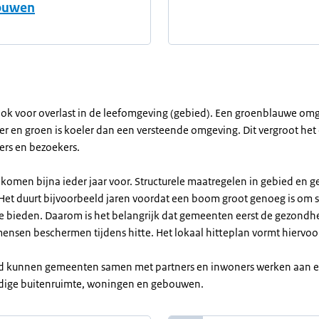
ouwen
 ook voor overlast in de leefomgeving (gebied). Een groenblauwe om
r en groen is koeler dan een versteende omgeving. Dit vergroot het
rs en bezoekers.
 komen bijna ieder jaar voor. Structurele maatregelen in gebied en
. Het duurt bijvoorbeeld jaren voordat een boom groot genoeg is om
te bieden. Daarom is het belangrijk dat gemeenten eerst de gezondh
ensen beschermen tijdens hitte. Het lokaal hitteplan vormt hiervoor
ijd kunnen gemeenten samen met partners en inwoners werken aan 
dige buitenruimte, woningen en gebouwen.