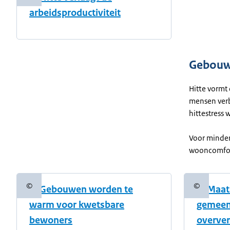
arbeidsproductiviteit
Gebou
Hitte vormt
mensen verb
hittestress
Voor minder
wooncomfort
©
©
6. Gebouwen worden te
7. Maat
Copyrightinformatie
Copyright
warm voor kwetsbare
gemeen
bewoners
overver