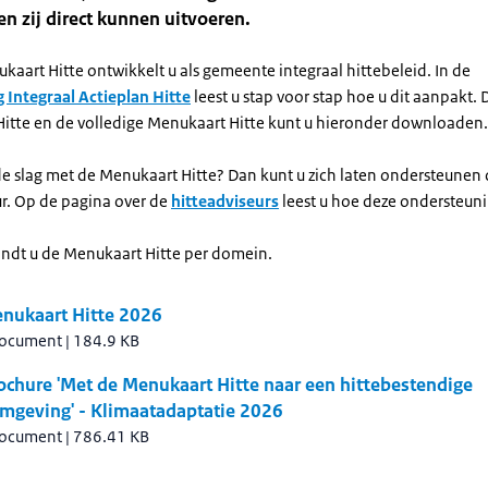
n zij direct kunnen uitvoeren.
aart Hitte ontwikkelt u als gemeente integraal hittebeleid. In de
 Integraal Actieplan Hitte
leest u stap voor stap hoe u dit aanpakt.
itte en de volledige Menukaart Hitte kunt u hieronder downloaden.
de slag met de Menukaart Hitte? Dan kunt u zich laten ondersteunen
ur. Op de pagina over de
hitteadviseurs
leest u hoe deze ondersteuni
indt u de Menukaart Hitte per domein.
enukaart Hitte 2026
document
|
184.9 KB
ochure 'Met de Menukaart Hitte naar een hittebestendige
omgeving' - Klimaatadaptatie 2026
document
|
786.41 KB