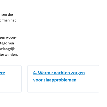
ensen die
vormen het
s een woon-
ttegolven
belangrijk
ter worden.
ere
4. Warme nachten zorgen
voor slaapproblemen