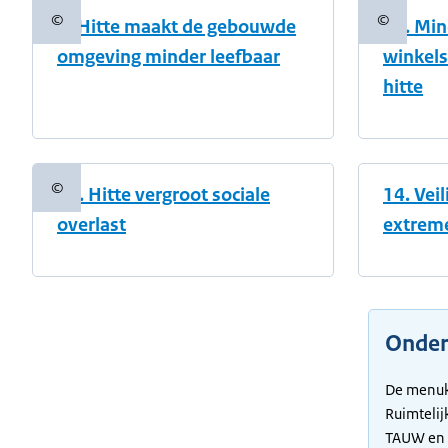
©
©
9. Hitte maakt de gebouwde
10. Min
Copyrightinformatie
Copyright
omgeving minder leefbaar
winkels
hitte
©
13. Hitte vergroot sociale
14. Vei
Copyrightinformatie
overlast
extreme
Onder
De menuka
Ruimteli
TAUW en 