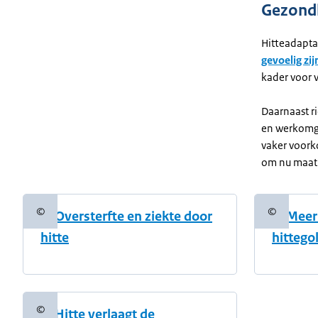
Gezond
Hitteadapta
gevoelig zij
kader voor v
Daarnaast ri
en werkomge
vaker voork
om nu maatr
©
©
1. Oversterfte en ziekte door
2. Meer
Copyrightinformatie
Copyright
hitte
hittego
©
5. Hitte verlaagt de
Copyrightinformatie