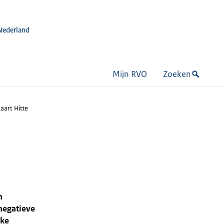
Nederland
Mijn RVO
Zoeken
art Hitte
n
negatieve
lke