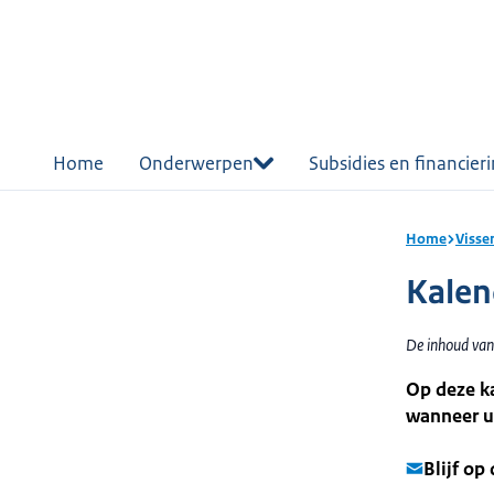
r de
tent
Home
Onderwerpen
Subsidies en financier
Home
Visse
Kalen
De inhoud van
Op deze ka
wanneer u 
Blijf op