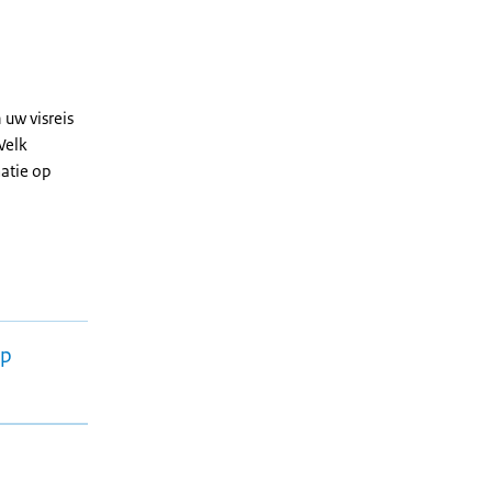
 uw visreis
Welk
matie op
op