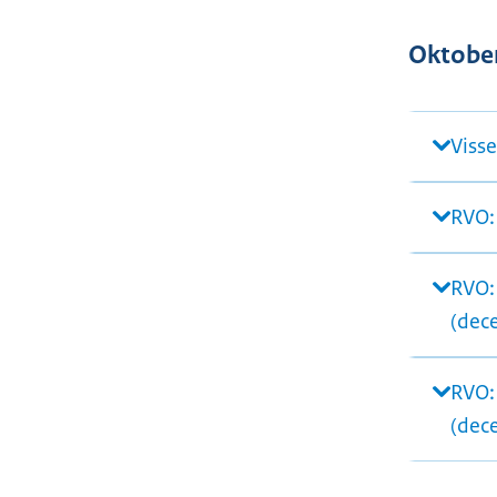
Oktober
Viss
RVO:
RVO:
(dec
RVO:
(dec