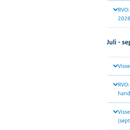
RVO:
2026
Juli - 
Visse
RVO:
hand
Viss
(sep