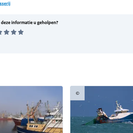
sserij
©
informatie
Copyrightinformatie