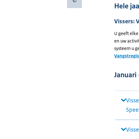
©
Copyrightinformatie
Hele ja
Vissers: 
U geeft elke
en uw activi
systeem u ge
Vangstregis
Januari
Visse
Spee
Visse