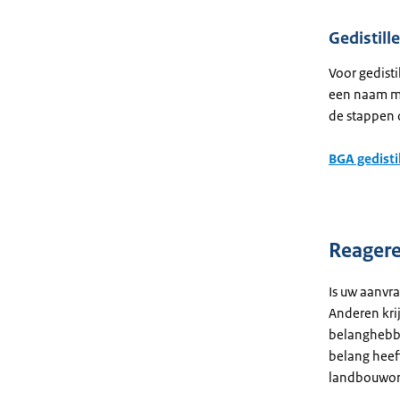
Gedistill
Voor gedisti
een naam m
de stappen 
BGA gedisti
Reager
Is uw aanvr
Anderen kri
belanghebbe
belang heef
landbouworg