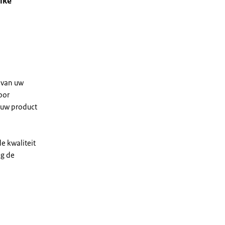
lke
 van uw
oor
 uw product
e kwaliteit
ng de