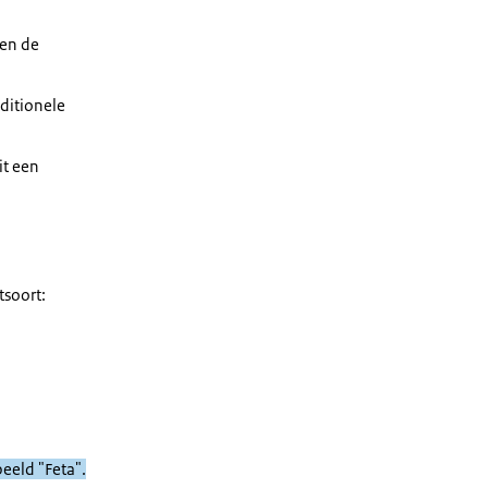
en de
ditionele
it een
tsoort:
eeld "Feta".