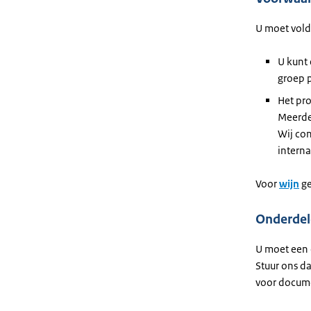
U moet vol
U kunt 
groep 
Het pro
Meerde
Wij con
intern
Voor
wijn
ge
Onderdel
U moet een 
Stuur ons da
voor docume