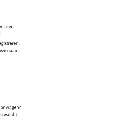
ens een
e.
egistreren.
deze naam.
aanvragen?
u wat dit