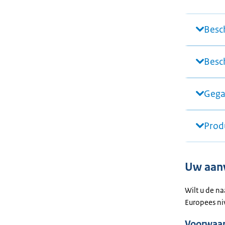
Besc
Besc
Gega
Produ
Uw aanv
Wilt u de n
Europees ni
Voorwaa