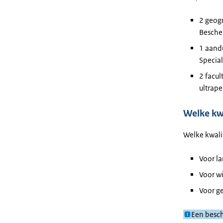
2 geog
Besche
1 aand
Special
2 facul
ultrape
Welke kw
Welke kwali
Voor l
Voor wi
Voor ge
Een besch