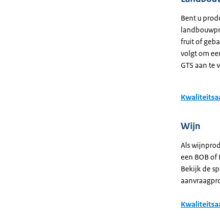
Bent u prod
landbouwpro
fruit of geb
volgt om ee
GTS aan te 
Kwaliteits
Wijn
Als wijnpro
een BOB of 
Bekijk de s
aanvraagpro
Kwaliteitsa