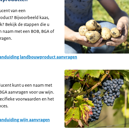
ucent van een
duct? Bijvoorbeeld kaas,
ak? Bekijk de stappen die u
n naam met een BOB, BGA of
vragen.
aanduiding landbouwproduct aanvragen
ducent kunt u een naam met
BGA aanvragen voor uw wijn.
pecifieke voorwaarden en het
ces.
anduiding wijn aanvragen