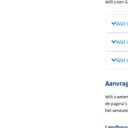
Wilt u een G
Wat i
Wat 
Wat 
Aanvra
Wilt u wete
de pagina’s 
het verstur
Landbou