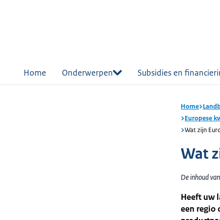
r de
tent
Home
Onderwerpen
Subsidies en financier
Home
Landb
Europese kw
Wat zijn Eur
Wat z
De inhoud van
Heeft uw l
een regio 