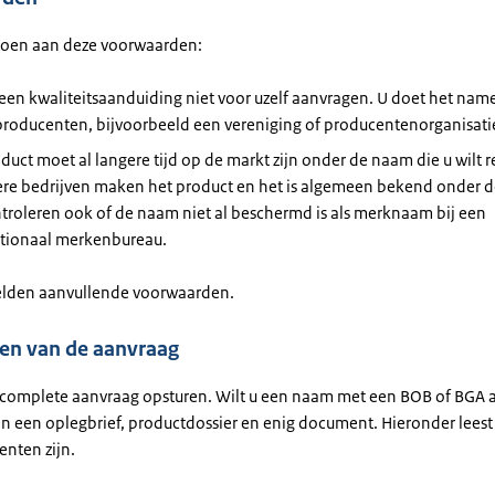
doen aan deze voorwaarden:
een kwaliteitsaanduiding niet voor uzelf aanvragen. U doet het nam
producenten, bijvoorbeeld een vereniging of producentenorganisati
duct moet al langere tijd op de markt zijn onder de naam die u wilt r
re bedrijven maken het product en het is algemeen bekend onder 
troleren ook of de naam niet al beschermd is als merknaam bij een
ationaal merkenbureau.
lden aanvullende voorwaarden.
en van de aanvraag
complete aanvraag opsturen. Wilt u een naam met een BOB of BGA 
n een oplegbrief, productdossier en enig document. Hieronder leest 
nten zijn.