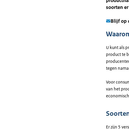
productnaa
soorten er
Blijf op
Waarom 
U kunt als 
product te 
producenten
tegen namaa
Voor consum
van het pro
economisch
Soorten
Er zijn 5 ve