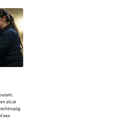
ourant.
en als ze
rechtmatig
of een