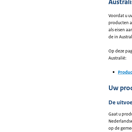
Austral
Voordat u u
producten aa
als eisen a
de in Austr
Op deze pag
Australië:
Produc
Uw prod
De uitvoe
Gaat u prod
Nederlandse
op de gemee