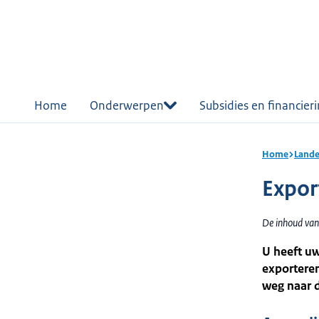
r de
tent
Home
Onderwerpen
Subsidies en financier
Home
Lande
Expor
De inhoud van
U heeft uw
exportere
weg naar d