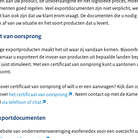
en aan uw product, de uitvoeraangifte en het logistieke proces, moe
enten goed regelen. Veel exportdocumenten zijn niet verplicht, wel
t kan ook zijn dat uw klant erom vraagt. De documenten die u nodig 
af van uw situatie en het soort producten dat u levert.
at van oorsprong
e exportproducten maakt het uit waar zij vandaan komen. Bijvoor
arnaar u exporteert de invoer van producten uit bepaalde landen be
 juist stimuleert. Met een certificaat van oorsprong kunt u aantonen 
komt.
ver certificaat van oorsprong of wilt u er een aanvragen? Kijk dan 
over
het certificaat van oorsprong
. Neem contact op met de Kame
l
via telefoon of chat
.
xportdocumenten
website van ondernemersvereniging evofenedex voor een overzicht 