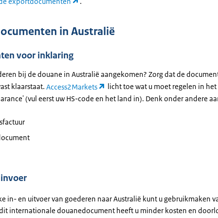
de exportdocumenten
.
ocumenten in Australië
en voor inklaring
deren bij de douane in Australië aangekomen? Zorg dat de document
vast klaarstaat.
Access2Markets
licht toe wat u moet regelen in he
arance' (vul eerst uw HS-code en het land in). Denk onder andere aa
sfactuur
document
 invoer
jke in- en uitvoer van goederen naar Australië kunt u gebruikmaken 
 dit internationale douanedocument heeft u minder kosten en doorl