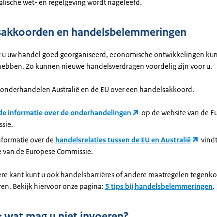
alische wet- en regelgeving wordt nageleefd.
sakkoorden en handelsbelemmeringen
t u uw handel goed georganiseerd, economische ontwikkelingen ku
hebben. Zo kunnen nieuwe handelsverdragen voordelig zijn voor u.
nderhandelen Australië en de EU over een handelsakkoord.
de informatie over de onderhandelingen
op de website van de E
sie.
nformatie over de
handelsrelaties tussen de EU en Australië
vindt
e van de Europese Commissie.
re kant kunt u ook handelsbarrières of andere maatregelen tegenk
ren. Bekijk hiervoor onze pagina:
5 tips bij handelsbelemmeringen
.
t: wat mag u niet invoeren?