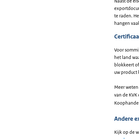
Naast de eis
exportdocum
te raden. He
hangen vaak 
Certifica
Voor sommig
het land wa
blokkeert of
uw product 
Meer weten o
van de KVK 
Koophande
Andere e
Kijk op de 