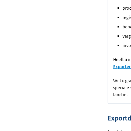
prod
regi
ben
ver
invo
Heeft u 
Exporter
Wilt u gr
speciale 
land in.
Exportd