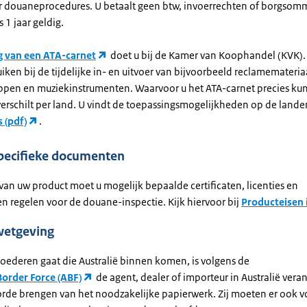
 douaneprocedures. U betaalt geen btw, invoerrechten of borgsom
s 1 jaar geldig.
 van een ATA-carnet
doet u bij de Kamer van Koophandel (KVK).
iken bij de tijdelijke in- en uitvoer van bijvoorbeeld reclamemateri
pen en muziekinstrumenten. Waarvoor u het ATA-carnet precies kun
erschilt per land. U vindt de toepassingsmogelijkheden op de landen
 (pdf)
.
pecifieke documenten
van uw product moet u mogelijk bepaalde certificaten, licenties en
n regelen voor de douane-inspectie. Kijk hiervoor bij
Producteisen 
etgeving
goederen gaat die Australië binnen komen, is volgens de
Border Force (ABF)
de agent, dealer of importeur in Australië vera
 orde brengen van het noodzakelijke papierwerk. Zij moeten er ook v