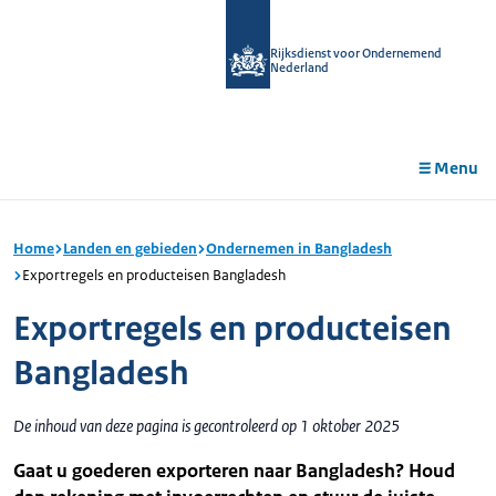
r de
tent
Rijksdienst voor Ondernemend
Nederland
Menu
Home
Landen en gebieden
Ondernemen in Bangladesh
Exportregels en producteisen Bangladesh
Exportregels en producteisen
Bangladesh
De inhoud van deze pagina is gecontroleerd op 1 oktober 2025
Gaat u goederen exporteren naar Bangladesh? Houd