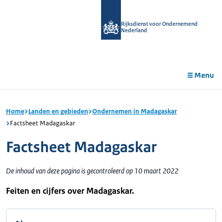
r de
tent
Rijksdienst voor Ondernemend
Nederland
Menu
Home
Landen en gebieden
Ondernemen in Madagaskar
Factsheet Madagaskar
Factsheet Madagaskar
De inhoud van deze pagina is gecontroleerd op 10 maart 2022
Feiten en cijfers over Madagaskar.