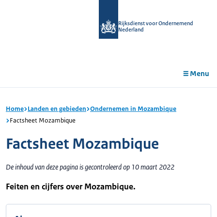
r de
tent
Rijksdienst voor Ondernemend
Nederland
Menu
Home
Landen en gebieden
Ondernemen in Mozambique
Factsheet Mozambique
Factsheet Mozambique
De inhoud van deze pagina is gecontroleerd op 10 maart 2022
Feiten en cijfers over Mozambique.