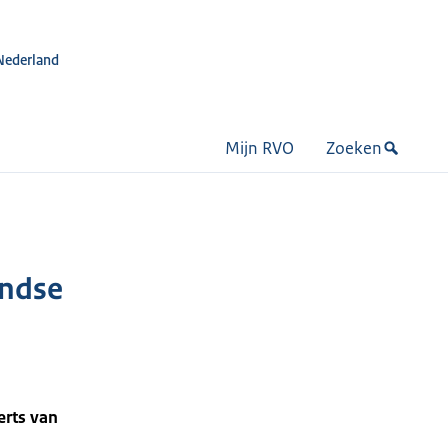
Nederland
Mijn RVO
Zoeken
andse
erts van