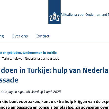
Rijksdienst voor Ondernemend 
ing
Over ons
Contact
n en gebieden
Ondernemen in Turkije
n Turkije: hulp van Nederlandse ambassade
doen in Turkije: hulp van Nederl
ssade
deze pagina is gecontroleerd op 1 april 2025
urkije bent voor zaken, kunt u extra hulp krijgen van de exp
ndse ambassade en consuls ter plaatse. Zij adviseren over