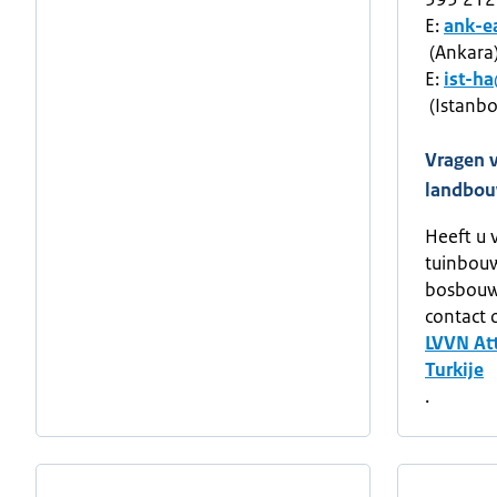
E:
ank-e
(Ankara
E:
ist-h
(Istanbo
Vragen 
landbou
Heeft u 
tuinbouw
bosbouw
contact 
LVVN At
Turkije
.