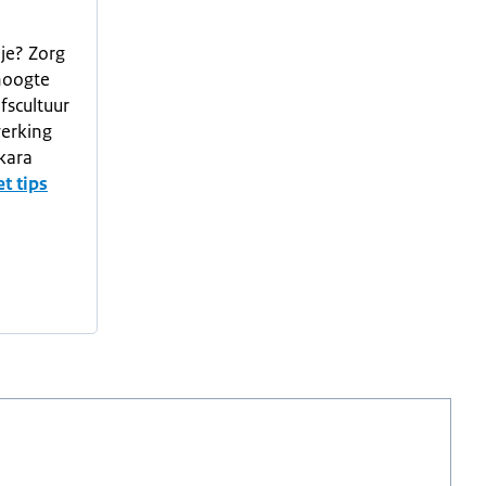
ije? Zorg
hoogte
fscultuur
erking
kara
et tips