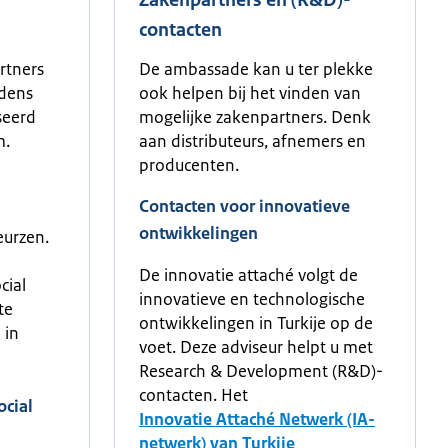
Zakenpartners en (R&D)-
contacten
rtners
De ambassade kan u ter plekke
jdens
ook helpen bij het vinden van
seerd
mogelijke zakenpartners. Denk
m.
aan distributeurs, afnemers en
producenten.
Contacten voor innovatieve
ontwikkelingen
urzen.
De innovatie attaché volgt de
cial
innovatieve en technologische
te
ontwikkelingen in Turkije op de
 in
voet. Deze adviseur helpt u met
Research & Development (R&D)-
contacten. Het
ocial
Innovatie Attaché Netwerk (IA-
netwerk) van Turkije