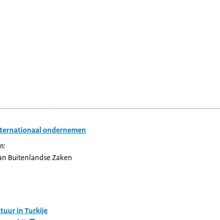
nternationaal ondernemen
n:
van Buitenlandse Zaken
tuur in Turkije