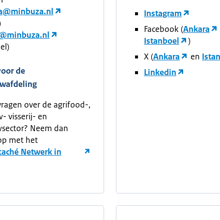
a@minbuza.nl
Instagram
)
Facebook (
Ankara
a@minbuza.nl
Istanboel
)
el)
X (
Ankara
en
Ista
voor de
Linkedin
wafdeling
vragen over de agrifood-,
- visserij- en
sector? Neem dan
op met het
taché Netwerk in