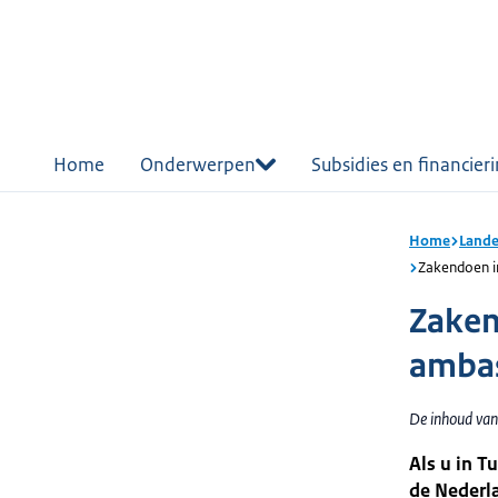
r de
tent
Home
Onderwerpen
Subsidies en financier
Home
Lande
Zakendoen i
Zaken
amba
De inhoud van 
Als u in T
de Nederla