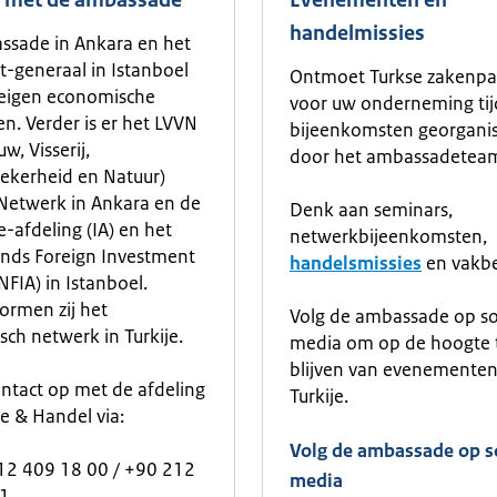
t met de ambassade
Evenementen en
handelmissies
ssade in Ankara en het
t-generaal in Istanboel
Ontmoet Turkse zakenpa
eigen economische
voor uw onderneming ti
en. Verder is er het LVVN
bijeenkomsten georgani
w, Visserij,
door het ambassadetea
ekerheid en Natuur)
Netwerk in Ankara en de
Denk aan seminars,
e-afdeling (IA) en het
netwerkbijeenkomsten,
nds Foreign Investment
handelsmissies
en vakbe
NFIA) in Istanboel.
rmen zij het
Volg de ambassade op so
ch netwerk in Turkije.
media om op de hoogte 
blijven van evenementen
tact op met de afdeling
Turkije.
 & Handel via:
Volg de ambassade op s
12 409 18 00 / +90 212
media
1