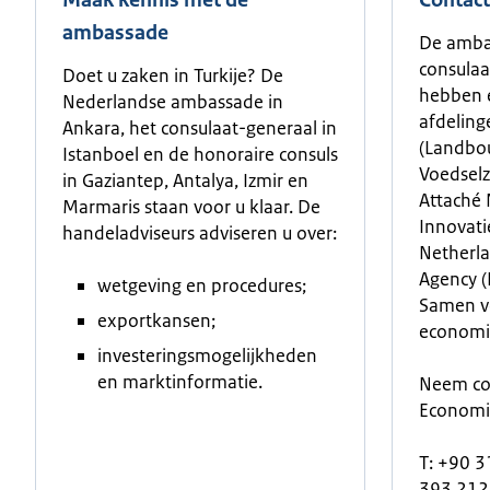
Maak kennis met de
Contac
ambassade
De amba
consulaa
Doet u zaken in Turkije? De
hebben 
Nederlandse ambassade in
afdeling
Ankara, het consulaat-generaal in
(Landbou
Istanboel en de honoraire consuls
Voedselz
in Gaziantep, Antalya, Izmir en
Attaché 
Marmaris staan voor u klaar. De
Innovati
handeladviseurs adviseren u over:
Netherla
Agency (
wetgeving en procedures;
Samen vo
exportkansen;
economis
investeringsmogelijkheden
en marktinformatie.
Neem con
Economie
T: +90 3
393 212