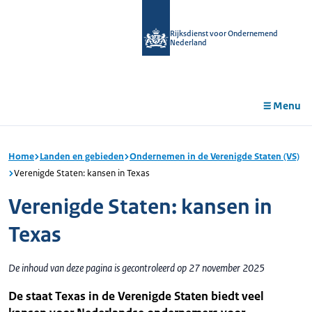
r de
tent
Rijksdienst voor Ondernemend
Nederland
Menu
Home
Landen en gebieden
Ondernemen in de Verenigde Staten (VS)
Verenigde Staten: kansen in Texas
Verenigde Staten: kansen in
Texas
De inhoud van deze pagina is gecontroleerd op 27 november 2025
De staat Texas in de Verenigde Staten biedt veel