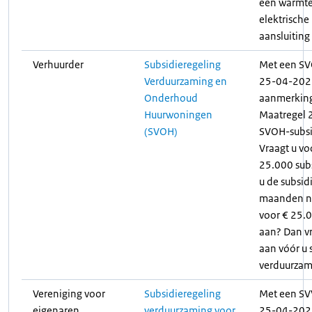
een warmte
elektrische
aansluitin
Verhuurder
Subsidieregeling
Met een SV
Verduurzaming en
25-04-2023
Onderhoud
aanmerking 
Huurwoningen
Maatregel 2
(SVOH)
SVOH-subsid
Vraagt u vo
25.000 sub
u de subsid
maanden na
voor € 25.0
aan? Dan vr
aan vóór u 
verduurza
Vereniging voor
Subsidieregeling
Met een SV
eigenaren,
verduurzaming voor
25-04-2023