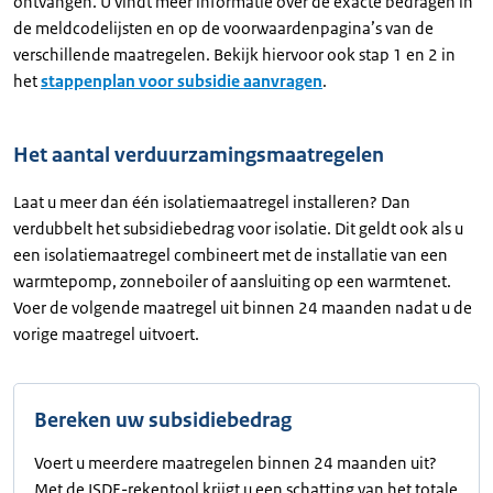
ontvangen. U vindt meer informatie over de exacte bedragen in
de meldcodelijsten en op de voorwaardenpagina’s van de
verschillende maatregelen. Bekijk hiervoor ook stap 1 en 2 in
het
stappenplan voor subsidie aanvragen
.
Het aantal verduurzamingsmaatregelen
Laat u meer dan één isolatiemaatregel installeren? Dan
verdubbelt het subsidiebedrag voor isolatie. Dit geldt ook als u
een isolatiemaatregel combineert met de installatie van een
warmtepomp, zonneboiler of aansluiting op een warmtenet.
Voer de volgende maatregel uit binnen 24 maanden nadat u de
vorige maatregel uitvoert.
Bereken uw subsidiebedrag
Voert u meerdere maatregelen binnen 24 maanden uit?
Met de ISDE-rekentool krijgt u een schatting van het totale