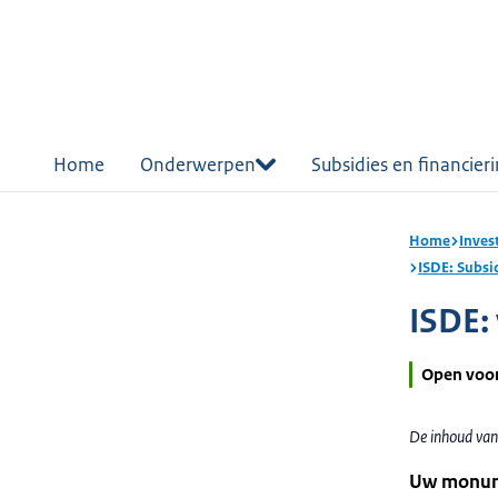
r de
tent
Home
Onderwerpen
Subsidies en financier
Home
Inves
ISDE: Subsi
ISDE:
Open voo
De inhoud van 
Uw monume