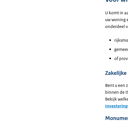
U komt in a
uw woning e
onderdeel v
rijksm
gemeen
of prov
Zakelijke
Bent u een 
binnen de I
Bekijk welk
Investering
Monument