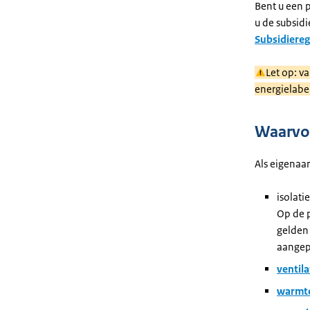
Bent u een 
u de subsidi
Subsidiere
Let op: v
energielabe
Waarvoo
Als eigenaa
isolati
Op de 
gelden
aangep
ventil
warmt