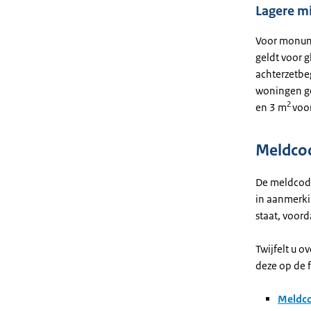
Lagere mi
Voor monume
geldt voor g
achterzetbe
woningen ge
2
en 3 m
voor
Meldco
De meldcode
in aanmerki
staat, voord
Twijfelt u o
deze op de f
Meldco