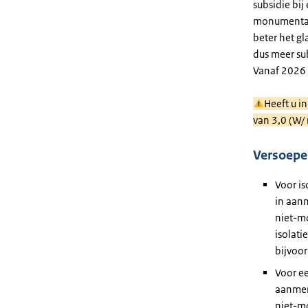
subsidie bi
monumental
beter het gl
dus meer sub
Vanaf 2026 
Heeft u i
van 3,0 (W/
Versoepe
Voor i
in aanm
niet-m
isolati
bijvoo
Voor e
aanmer
niet-m