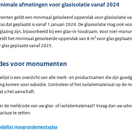
nimale afmetingen voor glasisolatie vanaf 2024
nten geldt een minimaal geïsoleerd oppervlak voor glasisolatie v
las dat geplaatst is vanaf 1 januari 2024. De glasisolatie mag ook voo
glazing zijn, bijvoorbeeld bij een glas-in-loodraam. Voor niet-mon
2
ldt het minimaal geïsoleerde oppervlak van 8 m
voor glas geplaats
 glas geplaatst vanaf 2025.
des voor monumenten
lijst is een overzicht van alle merk- en productnamen die zijn goed
ng komen voor subsidie. Controleer of het isolatiemateriaal op de m
at u het aanschaft.
ver de meldcode van uw glas- of isolatiemateriaal? Vraag dan uw uit
actuur te zetten.
delijst Hoogrendementsglas