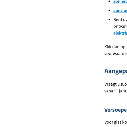
zonneb
aanslu
Bent u 
ontvan
elektr
Klik dan op 
voorwaarde
Aangepa
Vraagt u su
vanaf 1 ja
Versoepel
Voor glas k