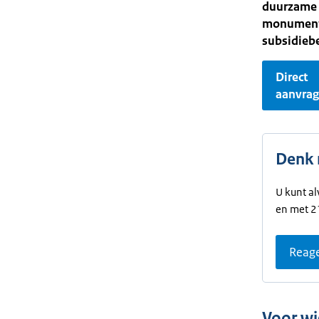
duurzame e
monumente
subsidieb
Direct
aanvra
Denk 
U kunt al
en met 21
Reage
Voor wi