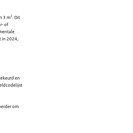
2
an 3 m
. Dit
r- of
umentale
t in 2024,
gekeurd en
eldcodelijst
voerder om