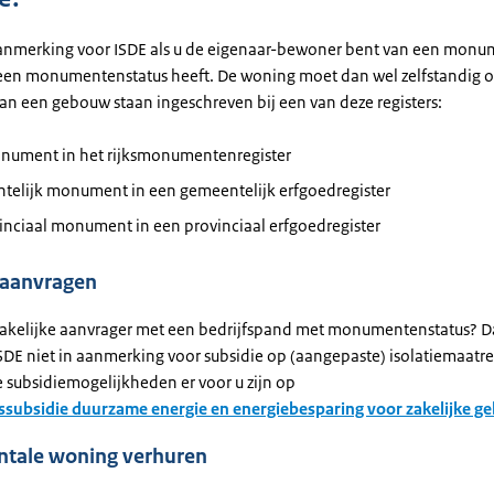
anmerking voor ISDE als u de eigenaar-bewoner bent van een monum
en monumentenstatus heeft. De woning moet dan wel zelfstandig of
an een gebouw staan ingeschreven bij een van deze registers:
onument in het rijksmonumentenregister
telijk monument in een gemeentelijk erfgoedregister
inciaal monument in een provinciaal erfgoedregister
 aanvragen
zakelijke aanvrager met een bedrijfspand met monumentenstatus? 
SDE niet in aanmerking voor subsidie op (aangepaste) isolatiemaatr
e subsidiemogelijkheden er voor u zijn op
ssubsidie duurzame energie en energiebesparing voor zakelijke ge
ale woning verhuren