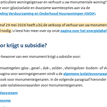
particuliere woningeigenaar en verhuurt u uw monumentale woning?
e voor (glas)isolatie en duurzame warmteopties aan via de
geling Verduurzaming en Onderhoud Huurwoningen (SVOH)
.
anaf 29 mei 2026 heeft u bij de verkoop of verhuur van uw monumen
l nodig.
U leest hier meer over op onze
pagina over het energielabel
r krijgt u subsidie?
r-bewoner van een monument krijgt u subsidie voor:
emaatregelen (glas-, gevel-, dak-, zolder-, vlieringvloer- bodem- of vl
pagina voor woningeigenaren vindt u de
algemene isolatievoorwaa
 ook voor monumenteigenaren. In de volgende paragraaf hieronder 
aste isolatievoorwaarden voor monumenteigenaren.
atiesysteem
epomp