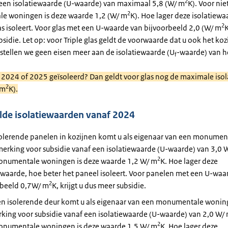
2
j een isolatiewaarde (U-waarde) van maximaal 5,8 (W/ m
K). Voor nie
2
e woningen is deze waarde 1,2 (W/ m
K). Hoe lager deze isolatiewa
2
as isoleert. Voor glas met een U-waarde van bijvoorbeeld 2,0 (W/ m
K
sidie. Let op: voor Triple glas geldt de voorwaarde dat u ook het koz
stellen we geen eisen meer aan de isolatiewaarde (U
-waarde) van he
f
n 2024 of 2025 geïsoleerd? Dan geldt voor glas nog de maximale iso
2
 m
K).
lde isolatiewaarden vanaf 2024
solerende panelen in kozijnen komt u als eigenaar van een monume
erking voor subsidie vanaf een isolatiewaarde (U-waarde) van 3,0 
2
onumentale woningen is deze waarde 1,2 W/ m
K. Hoe lager deze
ewaarde, hoe beter het paneel isoleert. Voor panelen met een U-waa
2
rbeeld 0,7W/ m
K, krijgt u dus meer subsidie.
en isolerende deur komt u als eigenaar van een monumentale wonin
king voor subsidie vanaf een isolatiewaarde (U-waarde) van 2,0 W/
2
onumentale woningen is deze waarde 1,5 W/ m
K. Hoe lager deze