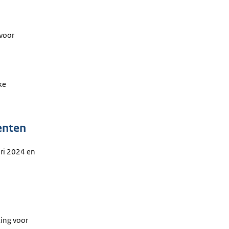
 voor
ke
enten
ari 2024 en
ing voor