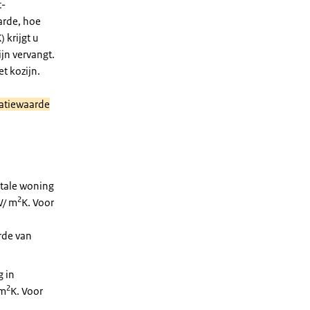
t-
arde, hoe
) krijgt u
ijn vervangt.
t kozijn.
latiewaarde
ntale woning
2
W/ m
K. Voor
rde van
g in
2
 m
K. Voor