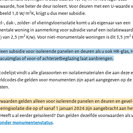
ewaarde, hoe beter de deur isoleert. Voor deuren met een U-waarde 
2
rbeeld 1,0 W/ m
K, krijgt u dus meer subsidie.
el-, dak-, zolder- of vlieringvloerisolatie komt u als eigenaar van een
ntale woning in aanmerking voor subsidie vanaf een isolatiewaard
2
2
) van 2,5 (m
K/w). Voor niet-monumentale woningen is dit 3,5 (m
alleen subsidie voor isolerende panelen en deuren als u ook HR-glas, 
 vacuümglas of voor-of achterzetbeglazing laat aanbrengen.
delijst vindt u alle glassoorten en isolatiematerialen die aan deze 
ldcodes die gelden voor monumenten zijn apart aangegeven op de
sten.
waarden gelden alleen voor isolerende panelen en deuren en gevel-
lieringisolatie die op of vanaf 1 januari 2024 zijn aangebracht aan he
Heeft u al eerder geïsoleerd? Dan gelden dezelfde voorwaarden als 
zonder monumentenstatus
.