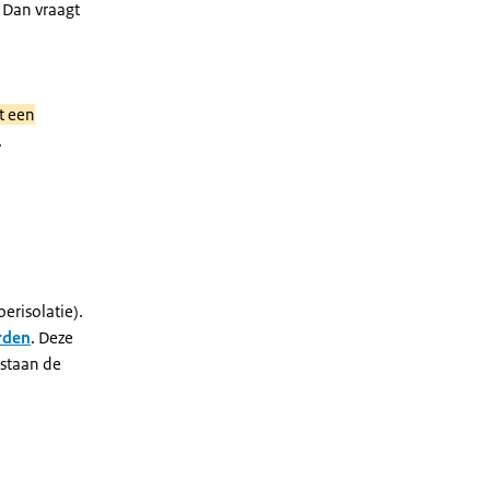
 Dan vraagt
t een
.
oerisolatie).
rden
. Deze
staan de