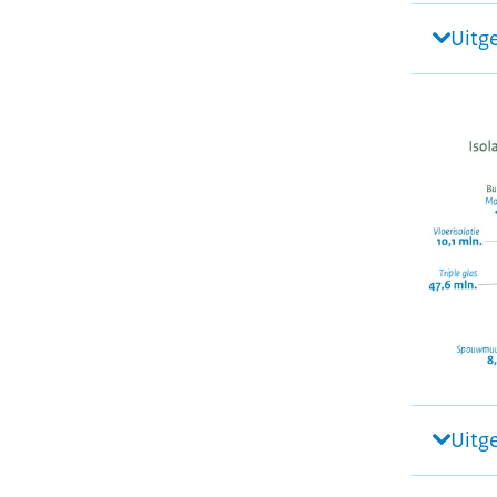
Uitg
Uitg