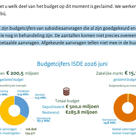
iet u welk deel van het budget op dit moment is geclaimd. We werken 
bij.
it zijn budgetcijfers van subsidieaanvragen die al zijn goedgekeurd e
ie nog in behandeling zijn. De aantallen komen niet precies overee
tbetaalde aanvragen. Afgekeurde aanvragen tellen niet mee in de bud