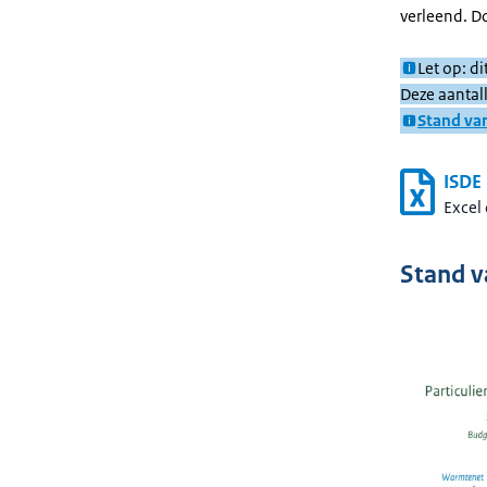
verleend. D
Let op: d
Deze aantal
Stand va
ISDE
Excel
Stand v