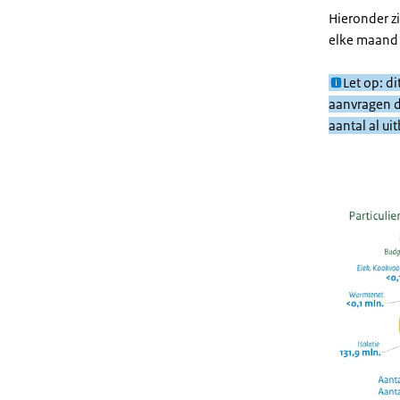
Hieronder z
elke maand 
Let op: d
aanvragen d
aantal al ui