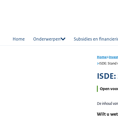
r de
tent
Home
Onderwerpen
Subsidies en financier
Home
Inves
ISDE: Stand
ISDE:
Open voo
De inhoud van
Wilt u wet