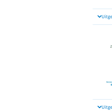
Uitg
Uitg