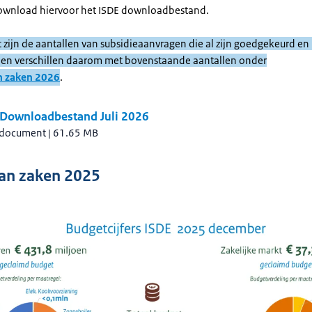
ownload hiervoor het ISDE downloadbestand.
it zijn de aantallen van subsidieaanvragen die al zijn goedgekeurd en 
len verschillen daarom met bovenstaande aantallen onder
n zaken 2026
.
 Downloadbestand Juli 2026
 document
|
61.65 MB
an zaken 2025