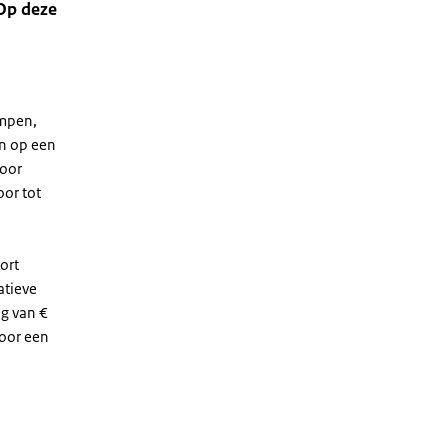
 Op deze
ompen,
en op een
voor
oor tot
ort
atieve
ag van €
Voor een