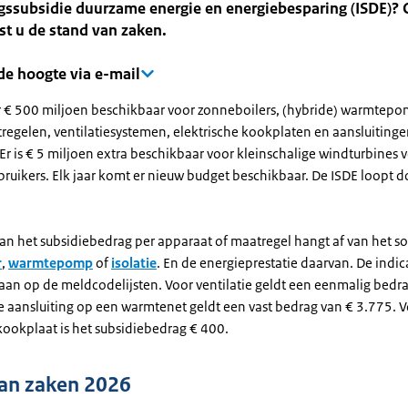
ngssubsidie duurzame energie en energiebesparing (ISDE)?
st u de stand van zaken.
 de hoogte via e-mail
er € 500 miljoen beschikbaar voor zonneboilers, (hybride) warmtep
tregelen, ventilatiesystemen, elektrische kookplaten en aansluiting
r is € 5 miljoen extra beschikbaar voor kleinschalige windturbines 
bruikers. Elk jaar komt er nieuw budget beschikbaar. De ISDE loopt d
an het subsidiebedrag per apparaat of maatregel hangt af van het so
r
,
warmtepomp
of
isolatie
. En de energieprestatie daarvan. De indic
aan op de meldcodelijsten. Voor ventilatie geldt een eenmalig bedr
e aansluiting op een warmtenet geldt een vast bedrag van € 3.775. 
 kookplaat is het subsidiebedrag € 400.
an zaken 2026