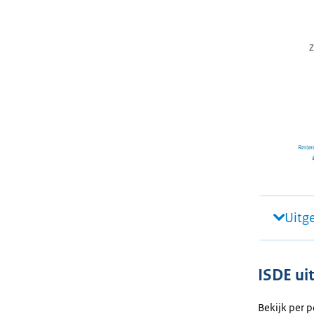
Uitg
ISDE ui
Bekijk per 