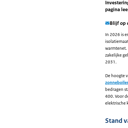
Investeri
pagina lee
Blijf op
In 2026 is 
isolatiemaa
warmtenet. E
zakelijke ge
2031.
De hoogte v
zonneboile
bedragen st
400. Voor d
elektrische
Stand v