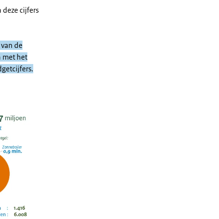
deze cijfers
n van de
n met het
getcijfers.