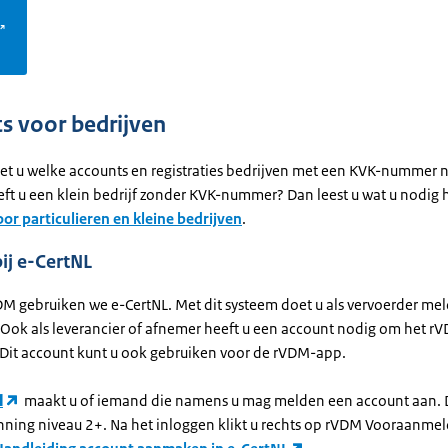
s voor bedrijven
iet u welke accounts en registraties bedrijven met een KVK-nummer 
ft u een klein bedrijf zonder KVK-nummer? Dan leest u wat u nodig 
or particulieren en kleine bedrijven
.
ij e-CertNL
DM gebruiken we e-CertNL. Met dit systeem doet u als vervoerder me
. Ook als leverancier of afnemer heeft u een account nodig om het r
 Dit account kunt u ook gebruiken voor de rVDM-app.
l
maakt u of iemand die namens u mag melden een account aan. D
ning niveau 2+. Na het inloggen klikt u rechts op rVDM Vooraanmel