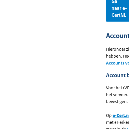
Ga
naar e-
CertNL
Account
Hieronder z
hebben. Hee
Accounts vo
Account b
Voor het rV
het vervoer
bevestigen.
Op
e-Cert.n
met eHerken