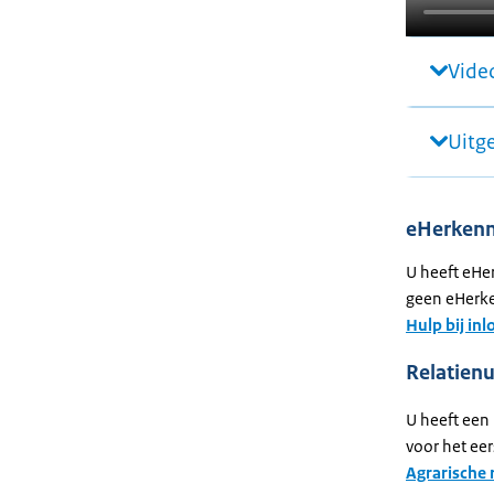
Video
Uitg
eHerkenn
U heeft eHe
geen eHerk
Hulp bij in
Relatien
U heeft een 
voor het ee
Agrarische r