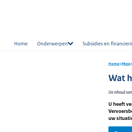
r de
tent
Home
Onderwerpen
Subsidies en financier
Home
Mest
Wat h
De inhoud van
U heeft ve
Vervoersbe
uw situati