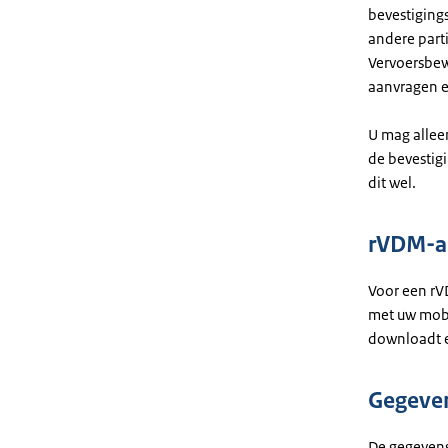
bevestigings
andere part
Vervoersbew
aanvragen e
U mag alleen
de bevestig
dit wel.
rVDM-ap
Voor een rV
met uw mobi
downloadt e
Gegeven
De gegevens 