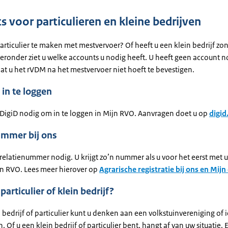
s voor particulieren en kleine bedrijven
particulier te maken met mestvervoer? Of heeft u een klein bedrijf zo
ronder ziet u welke accounts u nodig heeft. U heeft geen account no
at u het rVDM na het mestvervoer niet hoeft te bevestigen.
in te loggen
 DigiD nodig om in te loggen in Mijn RVO. Aanvragen doet u op
digid
ummer bij ons
relatienummer nodig. U krijgt zo’n nummer als u voor het eerst met 
ijn RVO. Lees meer hierover op
Agrarische registratie bij ons en Mijn
articulier of klein bedrijf?
n bedrijf of particulier kunt u denken aan een volkstuinvereniging o
 Of u een klein bedrijf of particulier bent, hangt af van uw situatie. 