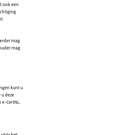
nt ook een
chtiging
nt
oerder mag
houder mag
ngen kunt u
 u deze
 e-CertNL.
 vóór het