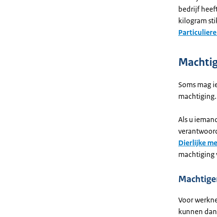
bedrijf heef
kilogram st
Particulier
Machtig
Soms mag ie
machtiging.
Als u iemand
verantwoorde
Dierlijke m
machtiging 
Machtige
Voor werkne
kunnen dan 