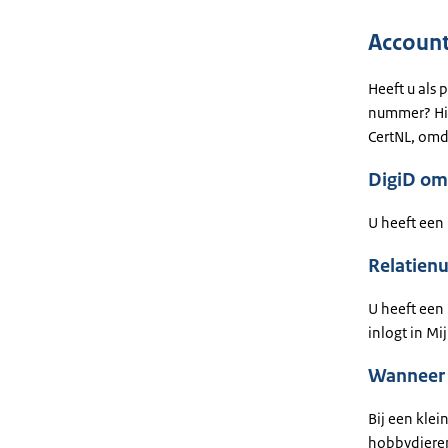
Account
Heeft u als 
nummer? Hie
CertNL, omd
DigiD om 
U heeft een
Relatien
U heeft een 
inlogt in M
Wanneer p
Bij een klei
hobbydieren.