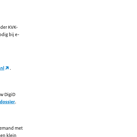
nder KVK-
dig bij e-
.nl
.
uw DigiD
 dossier
.
f iemand met
Een klein