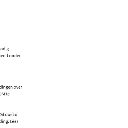
nodig
heeft onder
ldingen over
VDM te
it doet u
ding. Lees