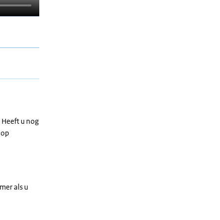
 Heeft u nog
 op
mer als u