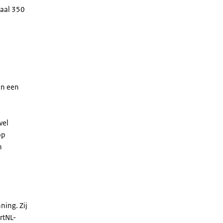
maal 350
an een
wel
op
n
ning. Zij
rtNL-