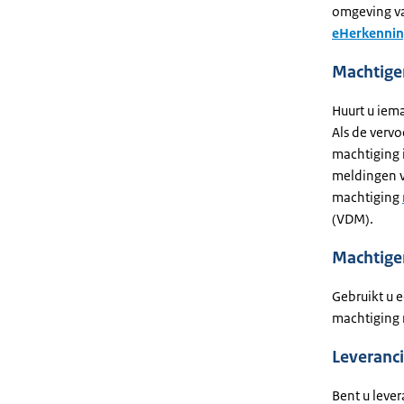
omgeving va
eHerkennin
Machtige
Huurt u iema
Als de vervo
machtiging i
meldingen v
machtiging
(VDM).
Machtige
Gebruikt u 
machtiging n
Leveranc
Bent u leve