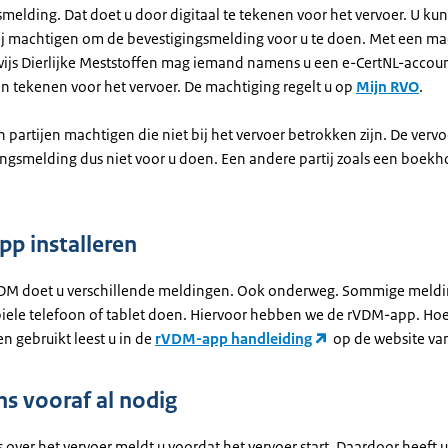
melding. Dat doet u door digitaal te tekenen voor het vervoer. U ku
ij machtigen om de bevestigingsmelding voor u te doen. Met een ma
ijs Dierlijke Meststoffen mag iemand namens u een e-CertNL-accou
n tekenen voor het vervoer. De machtiging regelt u op
Mijn RVO
.
 partijen machtigen die niet bij het vervoer betrokken zijn. De verv
ingsmelding dus niet voor u doen. Een andere partij zoals een boek
p installeren
DM doet u verschillende meldingen. Ook onderweg. Sommige meldi
ele telefoon of tablet doen. Hiervoor hebben we de rVDM-app. Hoe
n gebruikt leest u in de
rVDM-app handleiding
op de website van
s vooraf al nodig
over het vervoer meldt u voordat het vervoer start. Daardoor heeft u