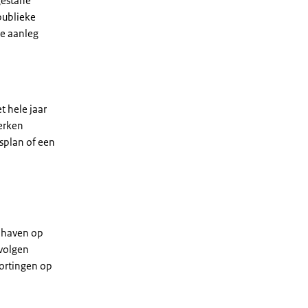
gestane
publieke
e aanleg
 hele jaar
werken
gsplan of een
dhaven op
evolgen
kortingen op