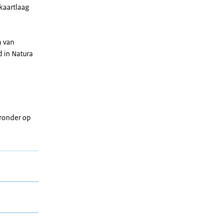
kaartlaag
n van
d in Natura
eronder op