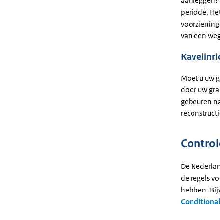
aanleggen? U
periode. He
voorziening
van een weg 
Kavelinr
Moet u uw g
door uw gras
gebeuren nad
reconstruct
Control
De Nederlan
de regels vo
hebben. Bij
Conditional