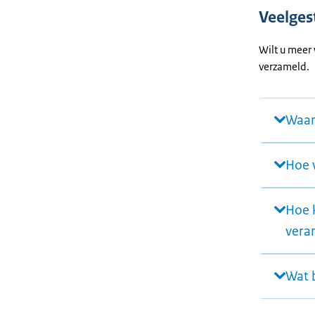
Veelges
Wilt u meer
verzameld.
Waaro
Hoe 
Hoe 
vera
Wat b