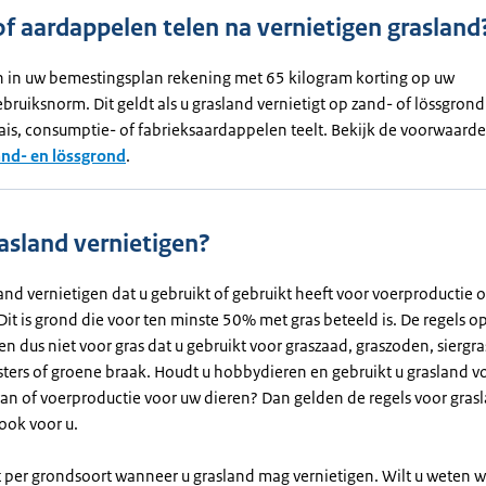
of aardappelen telen na vernietigen grasland
 in uw bemestingsplan rekening met 65 kilogram korting op uw
ebruiksnorm. Dit geldt als u grasland vernietigt op zand- of lössgrond
ais, consumptie- of fabrieksaardappelen teelt. Bekijk de voorwaard
and- en lössgrond
.
asland vernietigen?
nd vernietigen dat u gebruikt of gebruikt heeft voor voerproductie o
it is grond die voor ten minste 50% met gras beteeld is. De regels o
n dus niet voor gras dat u gebruikt voor graszaad, graszoden, siergra
ers of groene braak. Houdt u hobbydieren en gebruikt u grasland v
an of voerproductie voor uw dieren? Dan gelden de regels voor gras
ook voor u.
lt per grondsoort wanneer u grasland mag vernietigen. Wilt u weten w