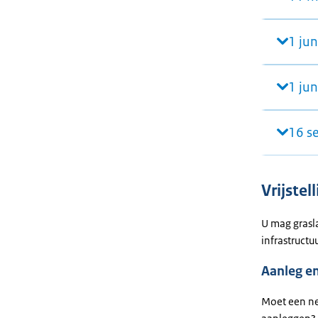
1 jun
1 ju
16 s
Vrijstel
U mag grasl
infrastruct
Aanleg e
Moet een ne