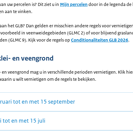
an uw percelen is? Dit ziet u in
Mijn percelen
door in de legenda de 
n aan te vinken.
aan het GLB? Dan gelden er misschien andere regels voor vernietige
ijvoorbeeld in veenweidegebieden (GLMC 2) of voor blijvend graslan
en (GLMC 9). Kijk voor de regels op
Conditionaliteiten GLB 2026
.
klei- en veengrond
- en veengrond mag u in verschillende perioden vernietigen. Klik hi
aarin u wilt vernietigen om de regels te bekijken.
bruari tot en met 15 september
i tot en met 15 juli