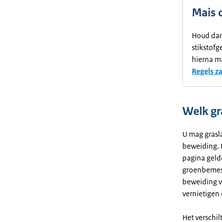
Mais 
Houd dan
stikstofg
hierna m
Regels z
Welk gr
U mag grasla
beweiding. D
pagina gelde
groenbemest
beweiding v
vernietigen 
Het verschi