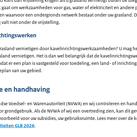
 kunt dan vrijstelling krijgen als u grasland vernietigt buiten de toe
t gaat om werkzaamheden voor gas, water of elektriciteit en andere 
en waarvoor een ondergronds netwerk bestaat onder uw grasland. D
valt niet onder de vrijstelling.
ichtingswerken
rasland vernietigen door kavelinrichtingswerkzaamheden? U mag het
land vernietigen. Het is dan wel belangrijk dat de kavelinrichtings
at er een plan is vastgesteld voor toedeling, een land- of inrichtin
ieplan van uw gebied.
e en handhaving
dse Voedsel- en Warenautoriteit (NVWA) en wij controleren en han
or grondgebruik. Als de NVWA of wij een overtreding zien, kan dit g
voorbeeld voor uw subsidies, uw gebruiksruimte. Lees meer over de 
iteiten GLB 2026
.