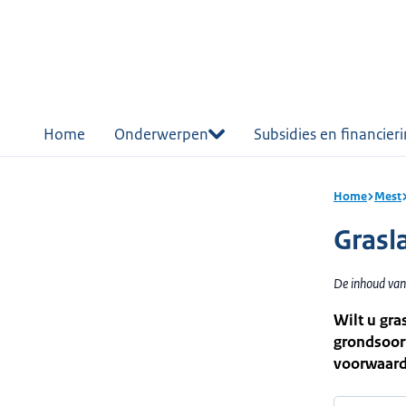
r de
tent
Home
Onderwerpen
Subsidies en financier
Home
Mest
Grasl
De inhoud van 
Wilt u gra
grondsoort
voorwaard