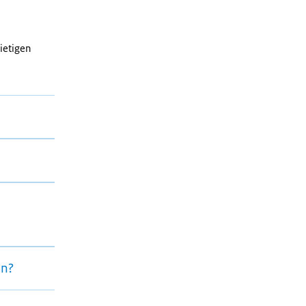
ietigen
en?