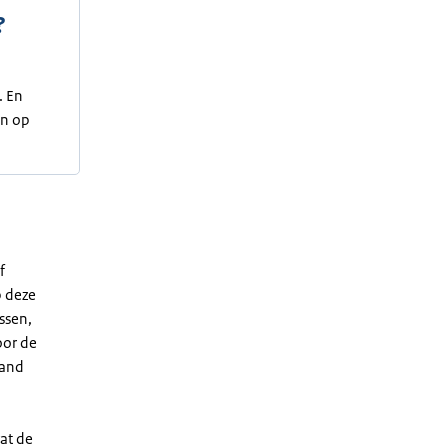
?
. En
en op
f
p deze
ssen,
oor de
land
at de