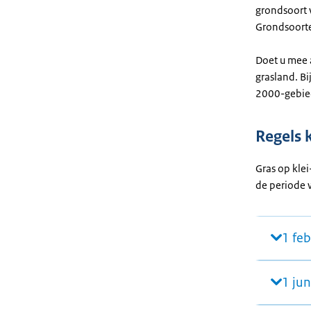
grondsoort v
Grondsoorte
Doet u mee 
grasland. B
2000-gebied
Regels 
Gras op klei
de periode w
1 fe
1 jun