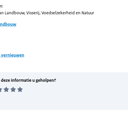
n:
van Landbouw, Visserij, Voedselzekerheid en Natuur
andbouw
d vernieuwen