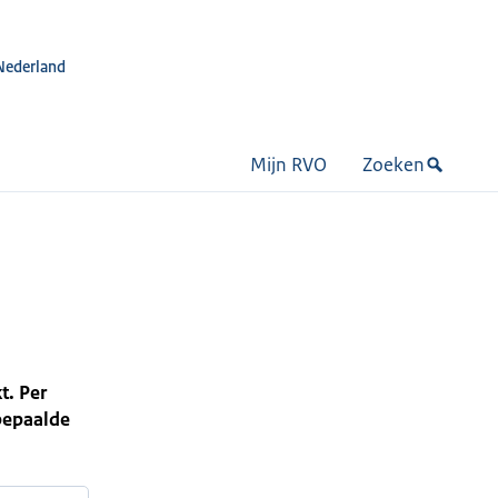
Nederland
Mijn RVO
Zoeken
t. Per
 bepaalde