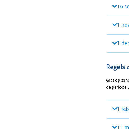
16 s
1 no
1 de
Regels 
Gras op zand
de periode w
1 fe
11 m