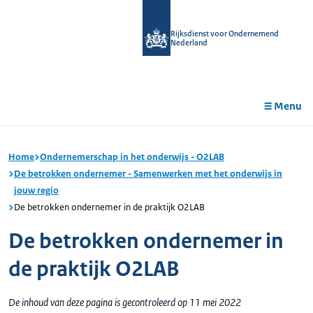
r de
tent
Rijksdienst voor Ondernemend
Nederland
Menu
Home
Ondernemerschap in het onderwijs - O2LAB
De betrokken ondernemer - Samenwerken met het onderwijs in
jouw regio
De betrokken ondernemer in de praktijk O2LAB
De betrokken ondernemer in
de praktijk O2LAB
De inhoud van deze pagina is gecontroleerd op 11 mei 2022