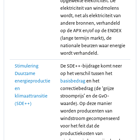
opgewekte elektriciteit. De
elektriciteit van windmolens
wordt, net als elektriciteit van
andere bronnen, verhandeld
op de APX en/of op de ENDEX
(lange termijn markt), de
nationale beurzen waar energie
wordt verhandeld.
Stimulering
De SDE++-bijdrage komt neer
Duurzame
op het verschil tussen het
energieproductie
basisbedrag
en het
en
correctiebedrag (de ‘grijze
klimaattransitie
stroomprijs’
en de GvO-
(SDE++)
waarde
). Op deze manier
worden producenten van
windstroom gecompenseerd
voor het feit dat de
productiekosten van