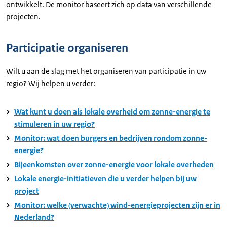
ontwikkelt. De monitor baseert zich op data van verschillende
projecten.
Participatie organiseren
Wilt u aan de slag met het organiseren van participatie in uw
regio? Wij helpen u verder:
Wat kunt u doen als lokale overheid om zonne-energie te
stimuleren in uw regio?
Monitor: wat doen burgers en bedrijven rondom zonne-
energie?
Bijeenkomsten over zonne-energie voor lokale overheden
Lokale energie-initiatieven die u verder helpen bij uw
project
Monitor: welke (verwachte) wind-energieprojecten zijn er in
Nederland?