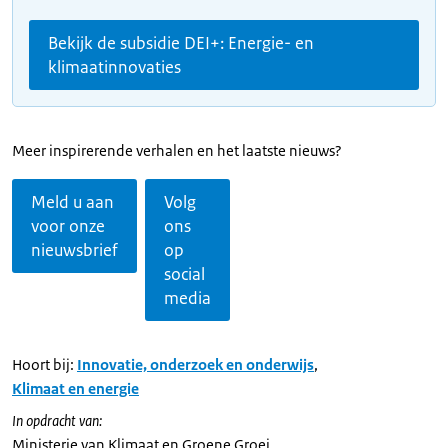
Bekijk de subsidie DEI+: Energie- en
klimaatinnovaties
Meer inspirerende verhalen en het laatste nieuws?
Meld u aan
Volg
voor onze
ons
nieuwsbrief
op
social
media
Hoort bij:
Innovatie, onderzoek en onderwijs
,
Klimaat en energie
In opdracht van:
Ministerie van Klimaat en Groene Groei