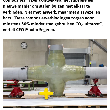
Composites in Delft ontwikkelt met subsidie een
nieuwe manier om stalen buizen met elkaar te
verbinden. Niet met laswerk, maar met glasvezel en
hars. “Deze composietverbindingen zorgen voor
minstens 30% minder staalgebruik en CO
-uitstoot”,
2
vertelt CEO Maxim Segeren.