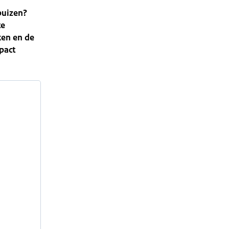
buizen?
te
ken en de
pact