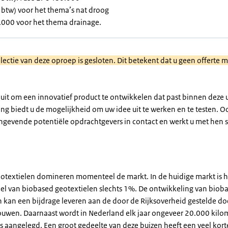
f btw) voor het thema’s nat droog
.000 voor het thema drainage.
lectie van deze oproep is gesloten. Dit betekent dat u geen offerte 
 uit om een innovatief product te ontwikkelen dat past binnen deze 
ing biedt u de mogelijkheid om uw idee uit te werken en te testen. 
gevende potentiële opdrachtgevers in contact en werkt u met hen 
eotextielen domineren momenteel de markt. In de huidige markt is h
l van biobased geotextielen slechts 1%. De ontwikkeling van biob
n kan een bijdrage leveren aan de door de Rijksoverheid gestelde do
uwen. Daarnaast wordt in Nederland elk jaar ongeveer 20.000 kilo
s aangelegd. Een groot gedeelte van deze buizen heeft een veel kort