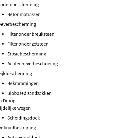
Bodembescherming
Betonmatrassen
everbescherming
Filter onder breuksteen
Filter onder zetsteen
Erosiebescherming
Achter oeverbeschoeiing
ijkbescherming
Bekrammingen
Biobased zandzakken
a Droog
ijdelijke wegen
Scheidingsdoek
nkruidbestrijding
Anti-worteldoek