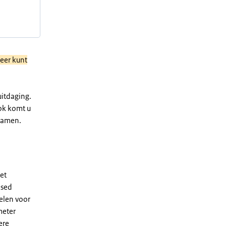
meer kunt
uitdaging.
Ook komt u
samen.
et
ased
elen voor
meter
ere