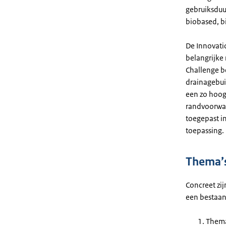
gebruiksduur
biobased, b
De Innovati
belangrijke 
Challenge b
drainagebui
een zo hoog
randvoorwaa
toegepast i
toepassing
Thema’
Concreet zi
een bestaan
Thema