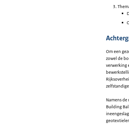
Thema
D
O
Achter
Om een gezo
zowel de bo
verwerking 
bewerkstell
Rijksoverhei
zelfstandig
Namens de m
Building Ba
ineengeslag
geotextiele