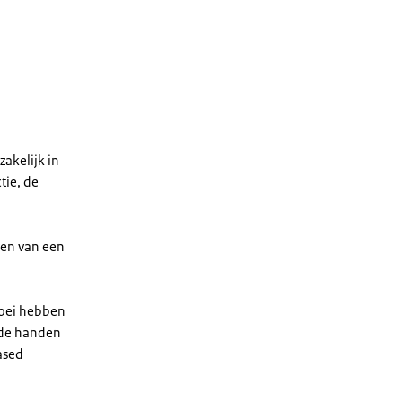
akelijk in
tie, de
ëren van een
roei hebben
) de handen
ased