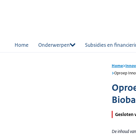
r de
tent
Home
Onderwerpen
Subsidies en financier
Home
Innov
Oproep Inno
Oproe
Bioba
Gesloten 
De inhoud van