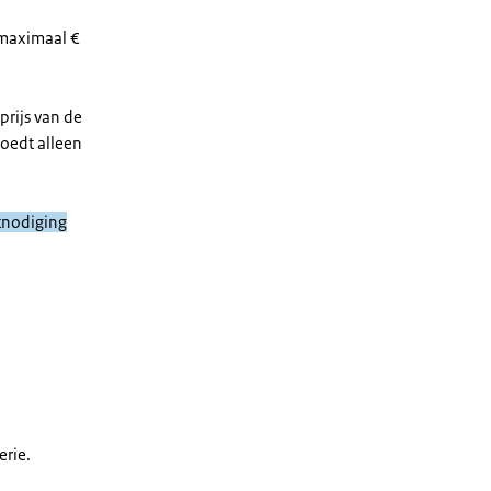
 maximaal €
prijs van de
goedt alleen
itnodiging
erie.