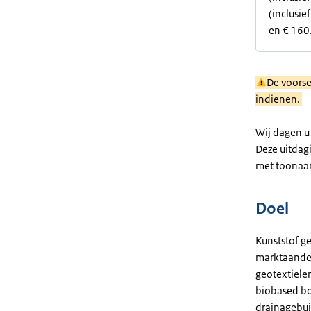
(inclusie
en € 160
De voorse
indienen.
Wij dagen u
Deze uitdag
met toonaan
Doel
Kunststof g
marktaandee
geotextiele
biobased bo
drainagebui