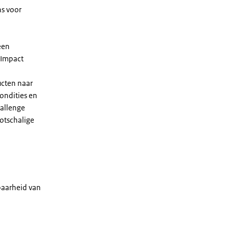
ns voor
een
 Impact
ucten naar
ondities en
allenge
ootschalige
baarheid van