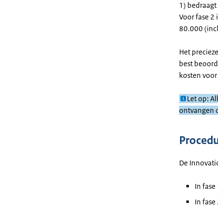
1) bedraagt 
Voor fase 2
80.000 (incl
Het precieze
best beoord
kosten voor
Let op: A
ontvangen o
Proced
De Innovatio
In fase
In fase