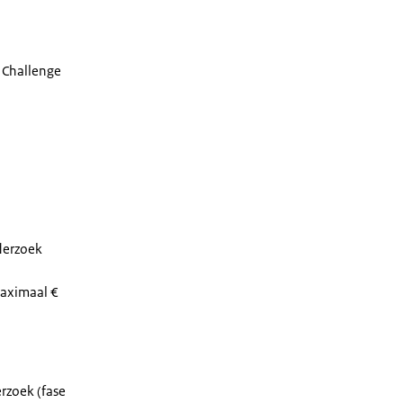
t Challenge
derzoek
maximaal €
rzoek (fase