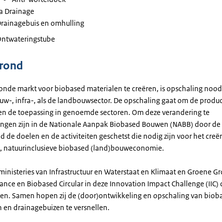
 Drainage
rainagebuis en omhulling
ntwateringstube
grond
nde markt voor biobased materialen te creëren, is opschaling noodz
uw-, infra-, als de landbouwsector. De opschaling gaat om de produc
en de toepassing in genoemde sectoren. Om deze verandering te
ingen zijn in de Nationale Aanpak Biobased Bouwen (NABB) door de
d de doelen en de activiteiten geschetst die nodig zijn voor het cre
e, natuurinclusieve biobased (land)bouweconomie.
inisteries van Infrastructuur en Waterstaat en Klimaat en Groene G
lance en Biobased Circular in deze Innovation Impact Challenge (IIC
en. Samen hopen zij de (door)ontwikkeling en opschaling van biob
n en drainagebuizen te versnellen.