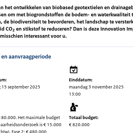
an het ontwikkelen van biobased geotextielen en drainage
nsen om met biogrondstoffen de bodem- en waterkwaliteit 
, de biodiversiteit te bevorderen, het landschap te verster
id CO
en stikstof te reduceren? Dan is deze Innovation Im
2
misschien interessant voor u.
 en aanvraagperiode
um:
Einddatum:
 15 september 2025
maandag 3 november 2025
13:00
 180.000. Het maximale budget
Totaal budget:
baarheidsonderzoek is € 15.000
€ 820.000
f btw). Fase 2: € 480.000