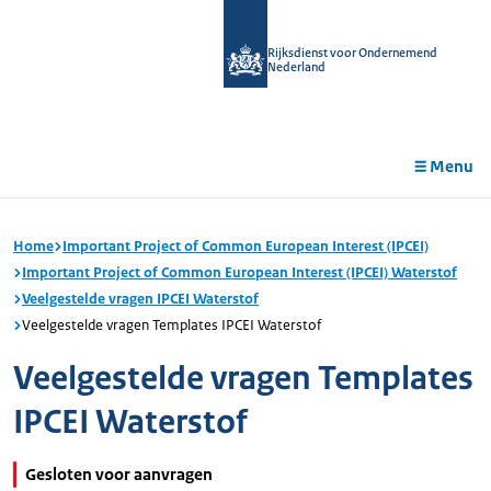
r de
tent
Rijksdienst voor Ondernemend
Nederland
Menu
Home
Important Project of Common European Interest (IPCEI)
Important Project of Common European Interest (IPCEI) Waterstof
Veelgestelde vragen IPCEI Waterstof
Veelgestelde vragen Templates IPCEI Waterstof
Veelgestelde vragen Templates
IPCEI Waterstof
Gesloten voor aanvragen