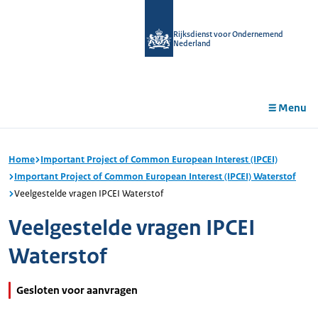
r de
tent
Rijksdienst voor Ondernemend
Nederland
Menu
Home
Important Project of Common European Interest (IPCEI)
Important Project of Common European Interest (IPCEI) Waterstof
Veelgestelde vragen IPCEI Waterstof
Veelgestelde vragen IPCEI
Waterstof
Gesloten voor aanvragen