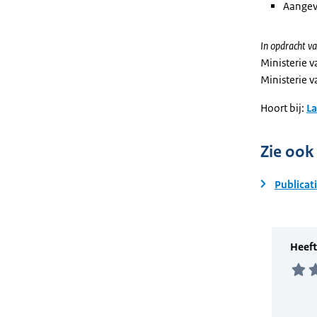
Aangev
In opdracht va
Ministerie 
Ministerie v
Hoort bij:
L
Zie ook
Publicat