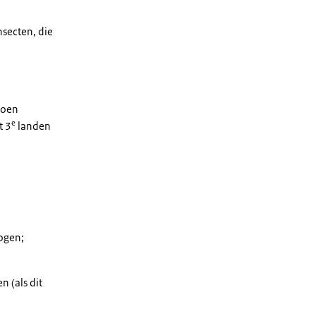
secten, die
roen
e
t 3
landen
ogen;
n (als dit