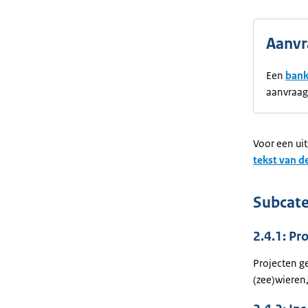
Aanvr
Een
bank
aanvraag
Voor een ui
tekst van d
Subcate
2.4.1: Pr
Projecten g
(zee)wieren