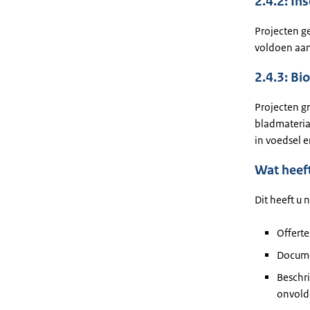
2.4.2: I
Projecten g
voldoen aa
2.4.3: Bi
Projecten g
bladmateria
in voedsel 
Wat heeft
Dit heeft u
Offert
Docume
Beschri
onvoldo