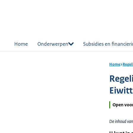
r de
tent
Home
Onderwerpen
Subsidies en financier
Home
Regel
Regel
Eiwitt
Open voo
De inhoud van