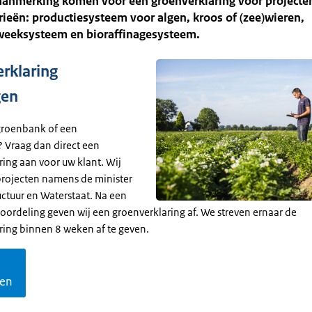
aanmerking komen voor een groenverklaring voor projecten
ieën: productiesysteem voor algen, kroos of (zee)wieren,
weeksysteem en bioraffinagesysteem.
rklaring
gen
groenbank of een
 Vraag dan direct een
ring aan voor uw klant. Wij
projecten namens de minister
uctuur en Waterstaat. Na een
oordeling geven wij een groenverklaring af. We streven ernaar de
ring binnen 8 weken af te geven.
gen