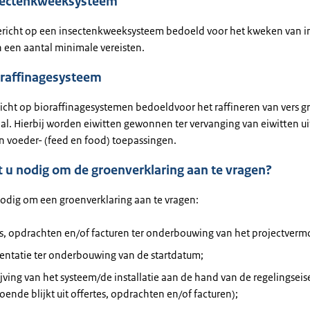
nsectenkweeksysteem
ericht op een insectenkweeksysteem bedoeld voor het kweken van in
n een aantal minimale vereisten.
oraffinagesysteem
richt op bioraffinagesystemen bedoeldvoor het raffineren van vers g
al. Hierbij worden eiwitten gewonnen ter vervanging van eiwitten ui
en voeder- (feed en food) toepassingen.
 u nodig om de groenverklaring aan te vragen?
 nodig om een groenverklaring aan te vragen:
es, opdrachten en/of facturen ter onderbouwing van het projectverm
ntatie ter onderbouwing van de startdatum;
jving van het systeem/de installatie aan de hand van de regelingseise
ende blijkt uit offertes, opdrachten en/of facturen);