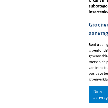
U kunt in 
subcategor
insectenk
Groenve
aanvra
Bent u een 
groenfonds?
groenverkla
toetsen de 
van Infrastr
positieve be
groenverkla
Direct
aanvra