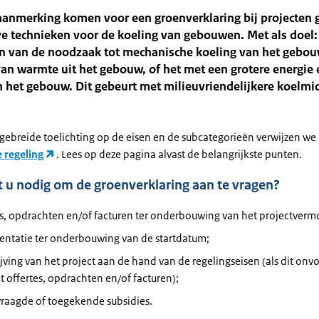
aanmerking komen voor een groenverklaring bij projecten g
e technieken voor de koeling van gebouwen. Met als doel:
 van de noodzaak tot mechanische koeling van het gebou
an warmte uit het gebouw, of het met een grotere energie e
 het gebouw. Dit gebeurt met milieuvriendelijkere koelmi
tgebreide toelichting op de eisen en de subcategorieën verwijzen we 
e regeling
. Lees op deze pagina alvast de belangrijkste punten.
 u nodig om de groenverklaring aan te vragen?
es, opdrachten en/of facturen ter onderbouwing van het projectverm
ntatie ter onderbouwing van de startdatum;
jving van het project aan de hand van de regelingseisen (als dit on
uit offertes, opdrachten en/of facturen);
raagde of toegekende subsidies.