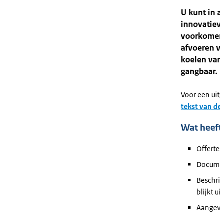
U kunt in 
innovatiev
voorkomen
afvoeren v
koelen van
gangbaar.
Voor een ui
tekst van d
Wat heeft
Offert
Docume
Beschri
blijkt 
Aangev