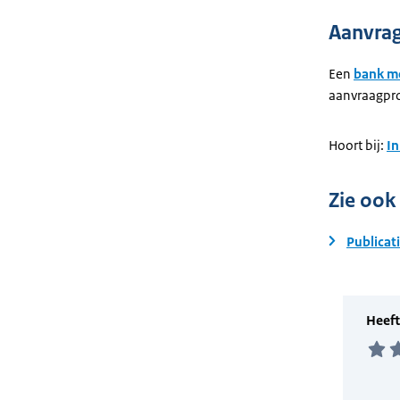
Aanvra
Een
bank m
aanvraagpro
Hoort bij:
In
Zie ook
Publicat