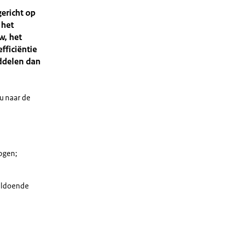
ericht op
 het
w, het
fficiëntie
ddelen dan
u naar de
ogen;
voldoende