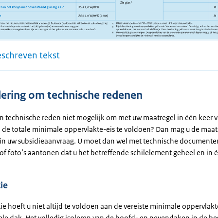
eschreven tekst
ering om technische redenen
en technische reden niet mogelijk om met uw maatregel in één keer v
de totale minimale oppervlakte-eis te voldoen? Dan mag u de maat
 uw subsidieaanvraag. U moet dan wel met technische documente
f foto’s aantonen dat u het betreffende schilelement geheel en in é
ie
tie hoeft u niet altijd te voldoen aan de vereiste minimale oppervla
ele dak. Het volledig isoleren van de hoofd- en nevendaken in de b