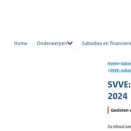
r de
tent
Home
Onderwerpen
Subsidies en financier
Home
Subsi
SVVE: subs
SVVE:
2024
Gesloten 
De inhoud van