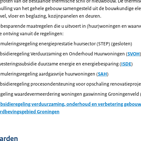
groten van de bestaande thermische schil of nieuwbouw. De thermisch
ulling van het gehele gebouw samengesteld uit de bouwkundige el
vel, vloer en beglazing, kozijnpanelen en deuren.
ebesparende maatregelen die u uitvoert in (huur)woningen en waarvo
e ontving vanuit de regelingen:
imuleringsregeling energieprestatie huursector (STEP) (gesloten)
bsidieregeling Verduurzaming en Onderhoud Huurwoningen (
SVOH
vesteringssubsidie duurzame energie en energiebesparing (
ISDE
)
imuleringsregeling aardgasvrije huurwoningen (
SAH
)
bsidieregeling procesondersteuning voor opschaling renovatieproje
geling waardevermeerdering woningen gaswinning Groningenveld (
bsidieregeling verduurzaming, onderhoud en verbetering gebou
rdbevingsgebied Groningen
arden