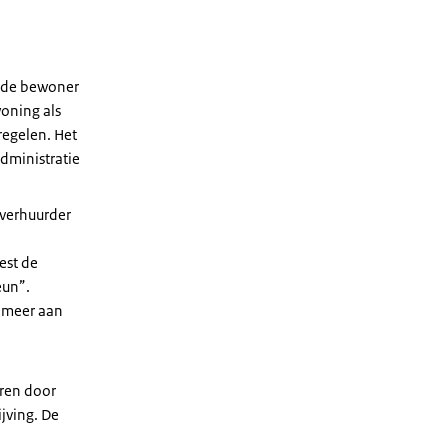
k de bewoner
oning als
regelen. Het
administratie
 verhuurder
est de
eun”.
f meer aan
eren door
jving. De