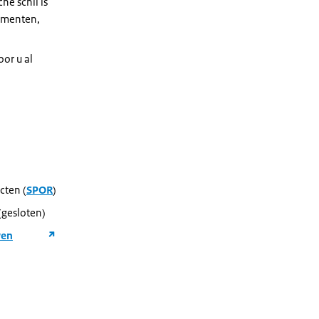
e schil is
ementen,
or u al
)
cten (
SPOR
)
gesloten)
wen