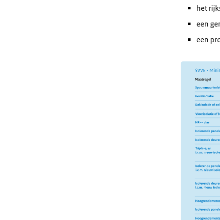
het rij
een gem
een pro