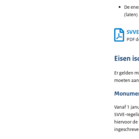
De ene
(laten)
SVVE
PDF 
Eisen i
Er gelden m
moeten aan 
Monume
Vanaf 1 jan
SVVE-regeli
hiervoor de
ingeschreve