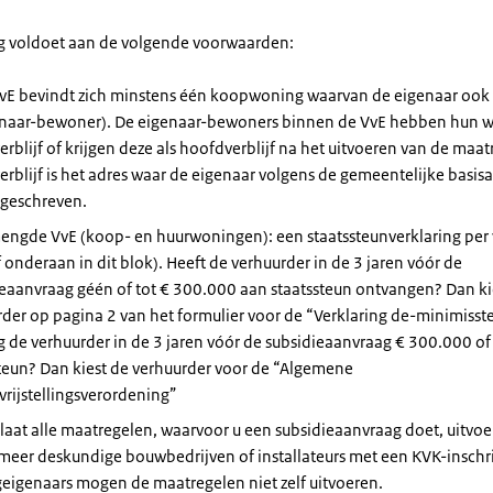
 voldoet aan de volgende voorwaarden:
VvE bevindt zich minstens één koopwoning waarvan de eigenaar oo
genaar-bewoner). De eigenaar-bewoners binnen de VvE hebben hun w
rblijf of krijgen deze als hoofdverblijf na het uitvoeren van de maat
rblijf is het adres waar de eigenaar volgens de gemeentelijke basis
ngeschreven.
mengde VvE (koop- en huurwoningen): een staatssteunverklaring per
f onderaan in dit blok). Heeft de verhuurder in de 3 jaren vóór de
eaanvraag géén of tot € 300.000 aan staatssteun ontvangen? Dan ki
der op pagina 2 van het formulier voor de “Verklaring de-minimisst
 de verhuurder in de 3 jaren vóór de subsidieaanvraag € 300.000 o
teun? Dan kiest de verhuurder voor de “Algemene
rijstellingsverordening”
laat alle maatregelen, waarvoor u een subsidieaanvraag doet, uitvo
meer deskundige bouwbedrijven of installateurs met een KVK-inschri
eigenaars mogen de maatregelen niet zelf uitvoeren.