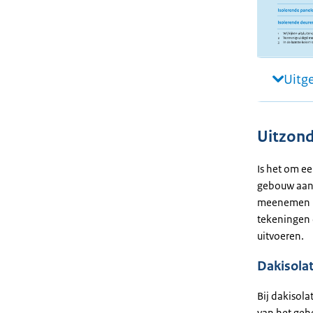
Uitg
Uitzond
Is het om e
gebouw aan 
meenemen in
tekeningen o
uitvoeren.
Dakisolat
Bij dakisola
van het geh