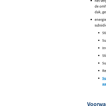
het ver
de omh
dak, ge
energi
subsidi
St
Su
In
St
Su
Re
Su
aa
Voorwa