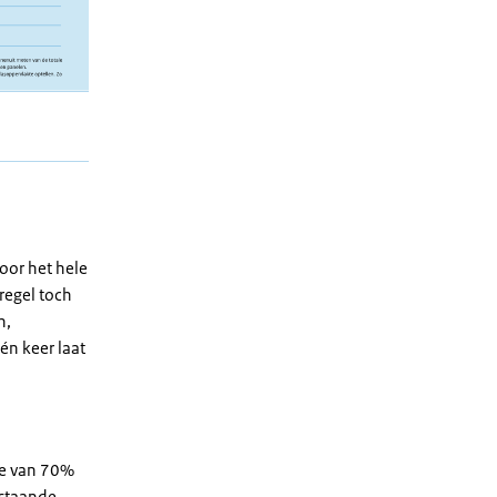
oor het hele
regel toch
n,
én keer laat
kte van 70%
estaande