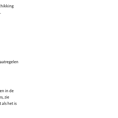
chikking
.
maatregelen
en in de
s, zie
als het is