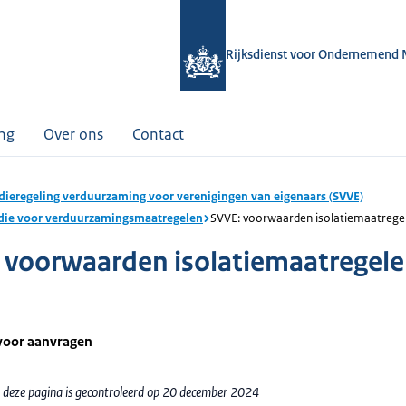
Rijksdienst voor Ondernemend 
ing
Over ons
Contact
dieregeling verduurzaming voor verenigingen van eigenaars (SVVE)
idie voor verduurzamingsmaatregelen
SVVE: voorwaarden isolatiemaatreg
 voorwaarden isolatiemaatregel
voor aanvragen
 deze pagina is gecontroleerd op 20 december 2024