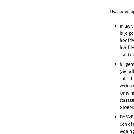
Uw aanvraag
In uw 
is (ei
hoofdve
hoofdve
staat i
bij ge
(zie pd
subsidi
verhuur
Ontving
staatss
Groepsv
De VvE 
één of 
woning