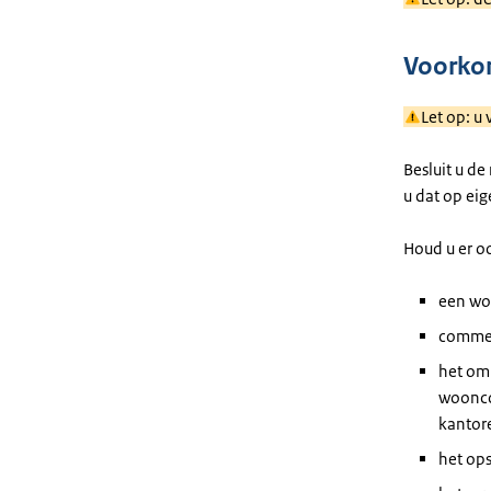
Voorkom
Let op: u
Besluit u d
u dat op eig
Houd u er oo
een wo
commer
het om
woonco
kantor
het op