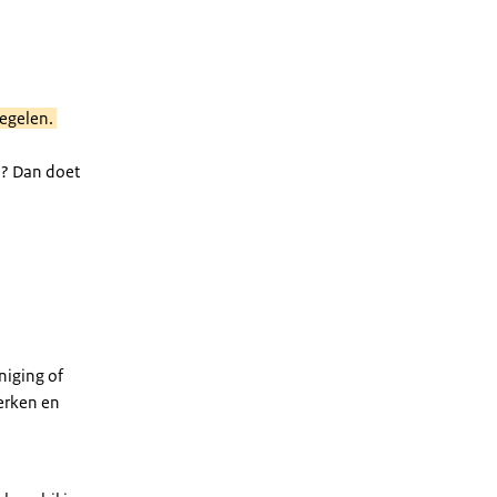
regelen.
n? Dan doet
3
iging of
erken en