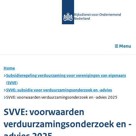
r de
tent
Rijksdienst voor Ondernemend
Nederland
Menu
Home
Subsidieregeling verduurzaming voor verenigingen van eigenaars
(SVVE)
SVVE: subsidie voor verduurzamingsonderzoek en -advies
SVVE: voorwaarden verduurzamingsonderzoek en -advies 2025
SVVE: voorwaarden
verduurzamingsonderzoek en -