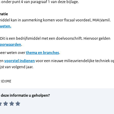
nder punt 4 van paragraaf 1 van deze bijlage.
matie
smiddel kan in aanmerking komen voor fiscaal voordeel, MIA\Vamil.
 weten.
 Dit is een bedrijfsmiddel met een doelvoorschrift. Hiervoor gelden
voorwaarden
.
meer weten over
thema en branches
.
een
voorstel indienen
voor een nieuwe milieuvriendelijke techniek o
ijst van volgend jaar.
 ID:IME