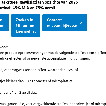
 (tekstueel gewijzigd ten opzichte van 2025)
oordeel: 45% MIA en 75% Vamil
mil
Zoeken in
Contact:
gen
Milieu- en
miavamil@rvo.nl
Energielijst
voor:
 een productieproces vervangen van de volgende stoffen door stoffe
elijke effecten of ongewenste accumulatie in organismen:
ële) zeer zorgwekkende stoffen, waaronder PFAS, of
tjes kleiner dan 50 nanometer of microplastics,
r punt 1 en 2 geldt dat:
 van (potentiële) zeer zorgwekkende stoffen, nanodeeltjes of microp