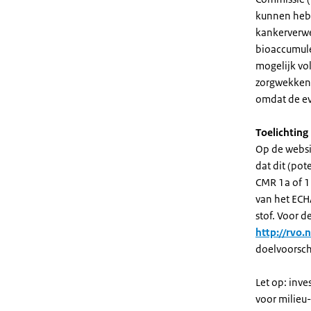
kunnen hebb
kankerverwe
bioaccumule
mogelijk vol
zorgwekkend
omdat de ev
Toelichting
Op de websi
dat dit (pot
CMR 1a of 1
van het ECH
stof. Voor 
http://rvo.
doelvoorschr
Let op: inve
voor milieu-