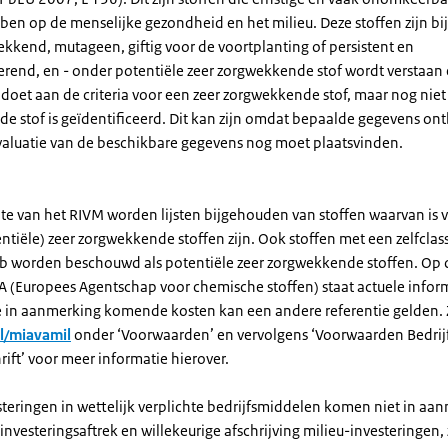
en op de menselijke gezondheid en het milieu. Deze stoffen zijn bi
kkend, mutageen, giftig voor de voortplanting of persistent en
rend, en - onder potentiële zeer zorgwekkende stof wordt verstaan 
doet aan de criteria voor een zeer zorgwekkende stof, maar nog niet 
e stof is geïdentificeerd. Dit kan zijn omdat bepaalde gegevens on
aluatie van de beschikbare gegevens nog moet plaatsvinden.
te van het RIVM worden lijsten bijgehouden van stoffen waarvan is v
entiële) zeer zorgwekkende stoffen zijn. Ook stoffen met een zelfclassi
b worden beschouwd als potentiële zeer zorgwekkende stoffen. Op 
A (Europees Agentschap voor chemische stoffen) staat actuele infor
de in aanmerking komende kosten kan een andere referentie gelden. 
nl/miavamil
onder ‘Voorwaarden’ en vervolgens ‘Voorwaarden Bedri
ift’ voor meer informatie hierover.
steringen in wettelijk verplichte bedrijfsmiddelen komen niet in aa
investeringsaftrek en willekeurige afschrijving milieu-investeringen, 