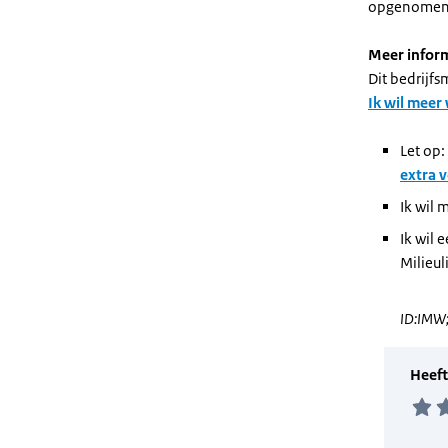
opgenomen o
Meer infor
Dit bedrijf
Ik wil meer
Let op:
extra 
Ik wil 
Ik wil 
Milieul
ID:IMW;