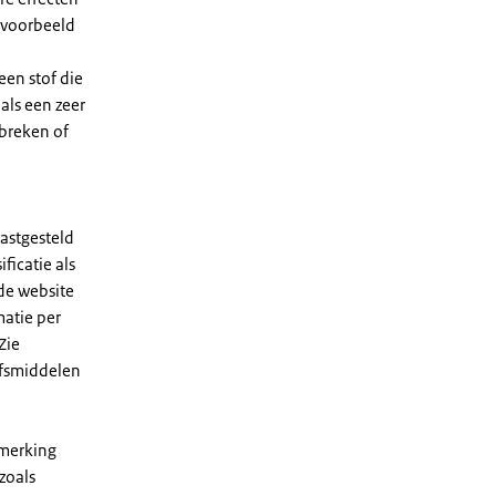
jvoorbeeld
een stof die
als een zeer
tbreken of
astgesteld
ficatie als
de website
matie per
Zie
jfsmiddelen
nmerking
zoals