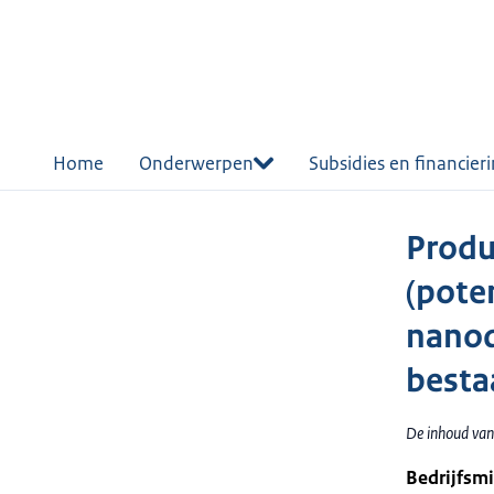
r de
tent
Home
Onderwerpen
Subsidies en financier
Produ
(pote
nanod
besta
De inhoud van
Bedrijfsm