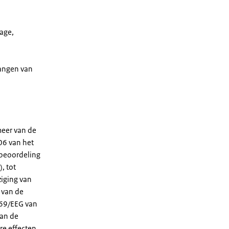
age,
vangen van
meer van de
06 van het
 beoordeling
, tot
iging van
 van de
769/EEG van
van de
re effecten