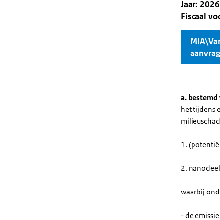
Jaar: 2026
Fiscaal v
MIA\Va
aanvra
a. bestemd 
het tijdens
milieuschad
1. (potenti
2. nanodeel
waarbij onde
- de emissie