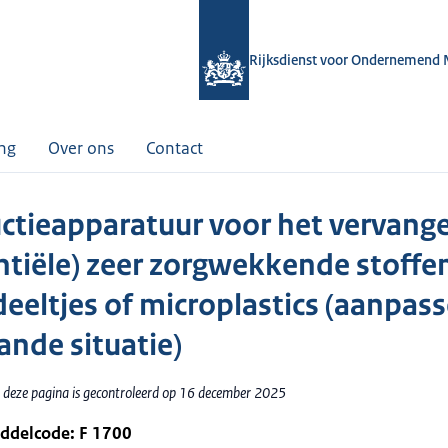
Rijksdienst voor Ondernemend 
ing
Over ons
Contact
ctieapparatuur voor het vervang
ntiële) zeer zorgwekkende stoffe
eeltjes of microplastics (aanpas
ande situatie)
 deze pagina is gecontroleerd op 16 december 2025
iddelcode: F 1700