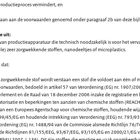
 productieproces vermindert, en
daan aan de voorwaarden genoemd onder paragraaf 2b van deze bijl
e uit:
van productieapparatuur die technisch noodzakelijk is voor het ver
le) zeer zorgwekkende stoffen, nanodeeltjes of microplastics.
 dat:
r zorgwekkende stof wordt verstaan een stof die voldoet aan één of 
 voorwaarden, bedoeld in artikel 57 van Verordening (EG) nr. 1907/20
rlement en de Raad van 18 december 2006 inzake de registratie en
utorisatie en beperkingen ten aanzien van chemische stoffen (REACH)
van een Europees Agentschap voor chemische stoffen, houdende wijz
999/45/EG en houdende intrekking van Verordening (EEG) nr. 793/93
ordening (EG) nr. 1488/94 van de Commissie alsmede Richtlijn 76/
de Richtlijnen 91/155/EEG, 93/67/EEG, 93/105/EG en 2000/21/EG 
PbEU 2007, L 136). Dit zijn stoffen die ernstige en vaak onomkeerba