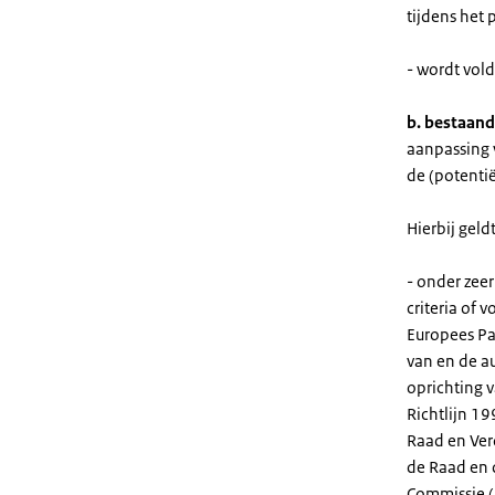
tijdens het
- wordt vol
b. bestaand
aanpassing 
de (potentië
Hierbij geldt
- onder zee
criteria of
Europees Pa
van en de a
oprichting 
Richtlijn 1
Raad en Ver
de Raad en 
Commissie (