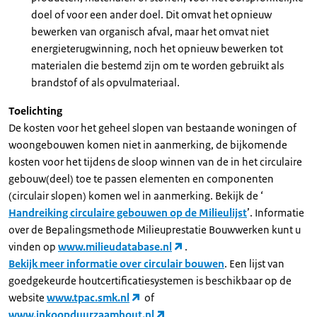
doel of voor een ander doel. Dit omvat het opnieuw
bewerken van organisch afval, maar het omvat niet
energieterugwinning, noch het opnieuw bewerken tot
materialen die bestemd zijn om te worden gebruikt als
brandstof of als opvulmateriaal.
Toelichting
De kosten voor het geheel slopen van bestaande woningen of
woongebouwen komen niet in aanmerking, de bijkomende
kosten voor het tijdens de sloop winnen van de in het circulaire
gebouw(deel) toe te passen elementen en componenten
(circulair slopen) komen wel in aanmerking. Bekijk de ‘
Handreiking circulaire gebouwen op de Milieulijst
’. Informatie
over de Bepalingsmethode Milieuprestatie Bouwwerken kunt u
vinden op
www.milieudatabase.nl
.
Bekijk meer informatie over circulair bouwen
. Een lijst van
goedgekeurde houtcertificatiesystemen is beschikbaar op de
website
www.tpac.smk.nl
of
www.inkoopduurzaamhout.nl
.