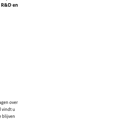
r R&D en
ragen over
 vindt u
 blijven