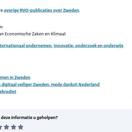
de
overige RVO-publicaties over Zweden
.
n:
van Economische Zaken en Klimaat
nternationaal ondernemen
,
Innovatie, onderzoek en onderwijs
men in Zweden
n digitaal veiliger Zweden, mede dankzij Nederland
ekrediet