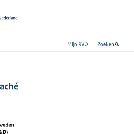
Nederland
Mijn RVO
Zoeken
taché
Zweden
R&D)