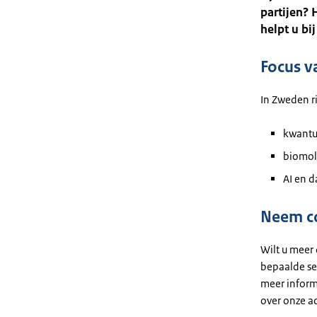
partijen? 
helpt u bi
Focus v
In Zweden r
kwantu
biomol
AI en d
Neem co
Wilt u meer
bepaalde se
meer inform
over onze ac