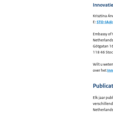
Innovati
Krisztina Ár
E:
STO-IA@
Embassy of 
Netherlands
Götgatan 1
118 46 Sto
Wilt u wete
over het
Inn
Publica
Elk jaar pu
verschillend
Netherlands