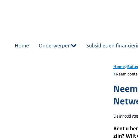
r de
tent
Home
Onderwerpen
Subsidies en financier
Home
Buite
Neem contac
Neem 
Netw
De inhoud van
Bent u be
zijn? Wil